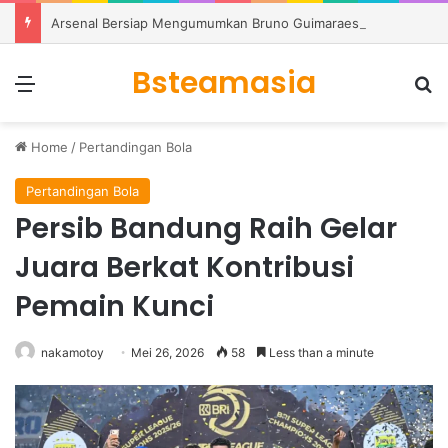
Arsenal Bersiap Mengumumkan Bruno Guimaraes di Tengah Bursa Transfer yang Memanas
Bsteamasia
Menu
S
Home
/
Pertandingan Bola
Pertandingan Bola
Persib Bandung Raih Gelar
Juara Berkat Kontribusi
Pemain Kunci
nakamotoy
Mei 26, 2026
58
Less than a minute