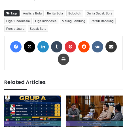
Tags
Analisis Bola
Berita Bola
Bobotoh
Dunia Sepak Bola
Liga 1 Indonesia
Liga Indonesia
Maung Bandung
Persib Bandung
Persib Juara
Sepak Bola
Facebook
X
LinkedIn
Tumblr
Pinterest
Reddit
VKontakte
Share via Email
Print
Related Articles