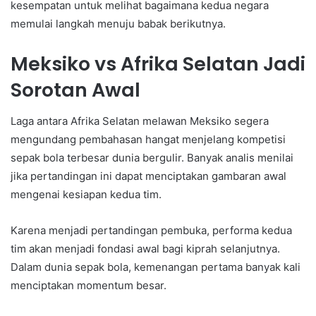
kesempatan untuk melihat bagaimana kedua negara
memulai langkah menuju babak berikutnya.
Meksiko vs Afrika Selatan Jadi
Sorotan Awal
Laga antara Afrika Selatan melawan Meksiko segera
mengundang pembahasan hangat menjelang kompetisi
sepak bola terbesar dunia bergulir. Banyak analis menilai
jika pertandingan ini dapat menciptakan gambaran awal
mengenai kesiapan kedua tim.
Karena menjadi pertandingan pembuka, performa kedua
tim akan menjadi fondasi awal bagi kiprah selanjutnya.
Dalam dunia sepak bola, kemenangan pertama banyak kali
menciptakan momentum besar.