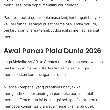
menguasai bola dapat memiliki keuntungan.
Pada kompetisi sepak bola masa kini, lini tengah banyak
kali berfungsi sebagai pusat permainan. Maka dari itu,
pertarungan di area tersebut diprediksi menjadi sangat
menarik.
Awal Panas Piala Dunia 2026
Laga Meksiko vs Afrika Selatan diperkirakan menawarkan
pertarungan menarik. Kedua tim sama sama ingin
mendapatkan kemenangan perdana.
Nuansa kompetisi yang prestisius banyak kali
menghadirkan pertandingan pembuka berjalan lebih
menarik. Fenomena ini berfungsi sebagai faktor penting
mengapa komunitas olahraga menantikan arah duel.