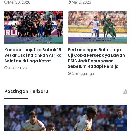
Mei 30, 2026
Mei 2, 2026
Kanada Lanjut ke Babak 16
Pertandingan Bola: Laga
Besar Usai Kalahkan Afrika
Uji Coba Persebaya Lawan
Selatan di Laga Ketat
PSIS Jadi Pemanasan
Sebelum Hadapi Persija
Juli 1, 2026
3 minggu ago
Postingan Terbaru