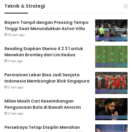
Teknik & Strategi
Bayern Tampil dengan Pressing Tempo
Tinggi Saat Menundukkan Aston Villa
16 jam ago
Reading Siapkan Skema 4 2 3 1 untuk
Menekan Bromley dari Lini Kedua
1 hari ago
Permainan Lebar Bisa Jadi Senjata
Indonesia Membongkar Blok Singapura
2 hari ago
Milan Masih Cari Keseimbangan
Penguasaan Bola di Bawah Amorim
3 hari ago
Persebaya Tetap Disiplin Menahan