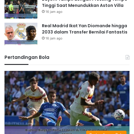
Tinggi Saat Menundukkan Aston Villa
16 jam ago
Real Madrid Ikat Yan Diomande hingga
2033 dalam Transfer Bernilai Fantastis
16 jam ago
Pertandingan Bola