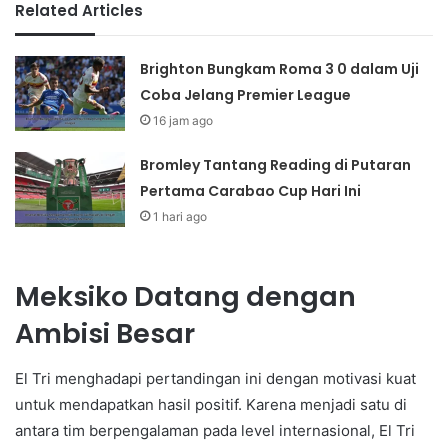
Related Articles
Brighton Bungkam Roma 3 0 dalam Uji
Coba Jelang Premier League
16 jam ago
Bromley Tantang Reading di Putaran
Pertama Carabao Cup Hari Ini
1 hari ago
Meksiko Datang dengan
Ambisi Besar
El Tri menghadapi pertandingan ini dengan motivasi kuat
untuk mendapatkan hasil positif. Karena menjadi satu di
antara tim berpengalaman pada level internasional, El Tri