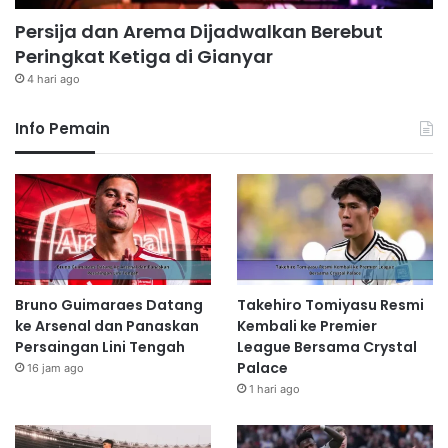
Persija dan Arema Dijadwalkan Berebut
Peringkat Ketiga di Gianyar
4 hari ago
Info Pemain
Bruno Guimaraes Datang
Takehiro Tomiyasu Resmi
ke Arsenal dan Panaskan
Kembali ke Premier
Persaingan Lini Tengah
League Bersama Crystal
Palace
16 jam ago
1 hari ago