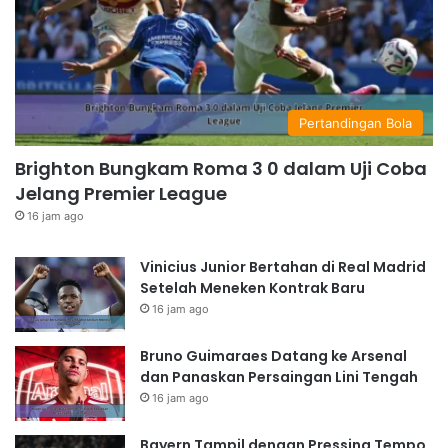
Pertandingan Bola
Brighton Bungkam Roma 3 0 dalam Uji Coba
Jelang Premier League
16 jam ago
Vinicius Junior Bertahan di Real Madrid
Setelah Meneken Kontrak Baru
16 jam ago
Bruno Guimaraes Datang ke Arsenal
dan Panaskan Persaingan Lini Tengah
16 jam ago
Bayern Tampil dengan Pressing Tempo