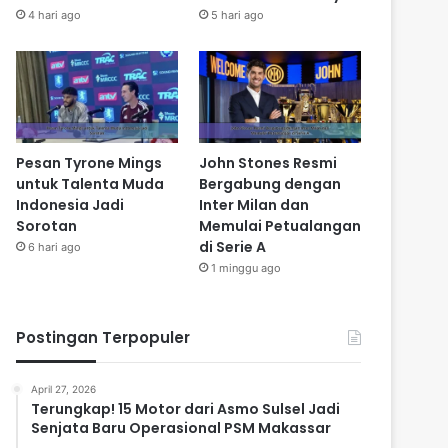
4 hari ago
5 hari ago
Pesan Tyrone Mings
John Stones Resmi
untuk Talenta Muda
Bergabung dengan
Indonesia Jadi
Inter Milan dan
Sorotan
Memulai Petualangan
di Serie A
6 hari ago
1 minggu ago
Postingan Terpopuler
April 27, 2026
Terungkap! 15 Motor dari Asmo Sulsel Jadi
Senjata Baru Operasional PSM Makassar