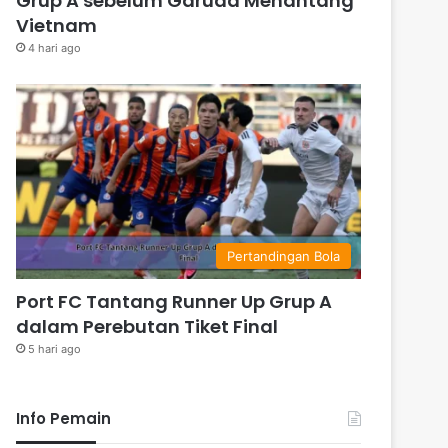
Grup A sebelum Garuda Menantang
Vietnam
4 hari ago
Pertandingan Bola
Port FC Tantang Runner Up Grup A
dalam Perebutan Tiket Final
5 hari ago
Info Pemain