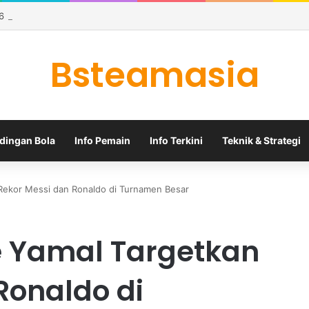
26 Memanas karena Tiga Tim Masih Memburu Dua Tiket
Bsteamasia
dingan Bola
Info Pemain
Info Terkini
Teknik & Strategi
ekor Messi dan Ronaldo di Turnamen Besar
 Yamal Targetkan
Ronaldo di