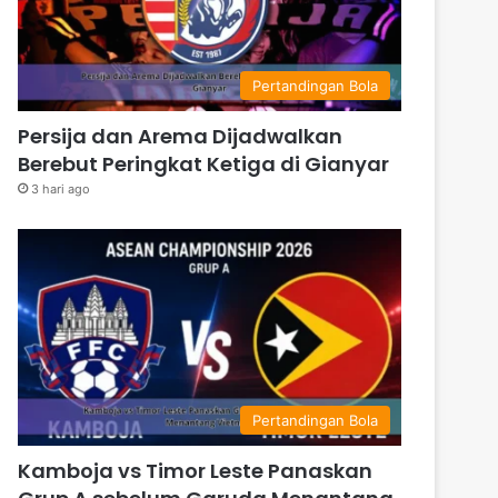
Pertandingan Bola
Persija dan Arema Dijadwalkan
Berebut Peringkat Ketiga di Gianyar
3 hari ago
Pertandingan Bola
Kamboja vs Timor Leste Panaskan