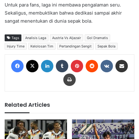
Untuk para fans, laga ini membawa pengalaman seru.
Sekaligus, membuktikan bahwa dedikasi sampai akhir
sangat menentukan di dunia sepak bola.
Tags
Analisis Laga
Austria Vs Aljazair
Gol Dramatis
Injury Time
Kelolosan Tim
Pertandingan Sengit
Sepak Bola
Facebook
X
LinkedIn
Tumblr
Pinterest
Reddit
VKontakte
Share via Email
Print
Related Articles