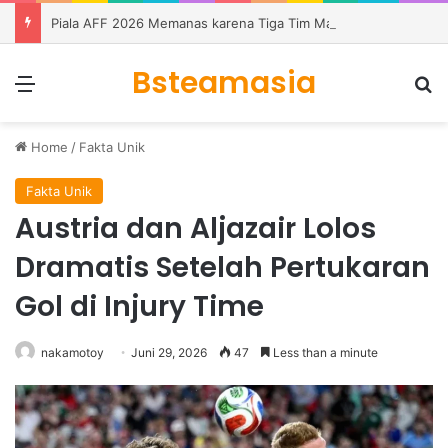
Piala AFF 2026 Memanas karena Tiga Tim Masih Memburu Dua Tiket
Bsteamasia
Menu
S
Home
/
Fakta Unik
Fakta Unik
Austria dan Aljazair Lolos
Dramatis Setelah Pertukaran
Gol di Injury Time
nakamotoy
Juni 29, 2026
47
Less than a minute