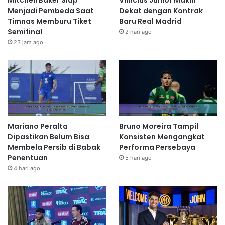
Mitchell Baker Siap
Vinicius Junior Makin
Menjadi Pembeda Saat
Dekat dengan Kontrak
Timnas Memburu Tiket
Baru Real Madrid
Semifinal
2 hari ago
23 jam ago
Mariano Peralta
Bruno Moreira Tampil
Dipastikan Belum Bisa
Konsisten Mengangkat
Membela Persib di Babak
Performa Persebaya
Penentuan
5 hari ago
4 hari ago