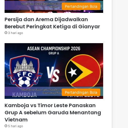
Pertandingan Bola
Persija dan Arema Dijadwalkan
Berebut Peringkat Ketiga di Gianyar
3 hari ago
Pertandingan Bola
Kamboja vs Timor Leste Panaskan
Grup A sebelum Garuda Menantang
Vietnam
5 hari ago