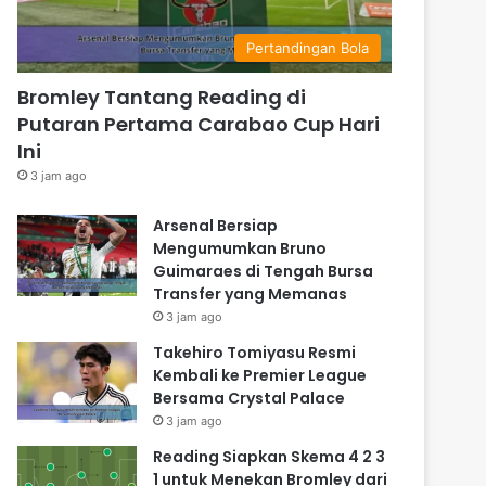
Pertandingan Bola
Bromley Tantang Reading di
Putaran Pertama Carabao Cup Hari
Ini
3 jam ago
Arsenal Bersiap
Mengumumkan Bruno
Guimaraes di Tengah Bursa
Transfer yang Memanas
3 jam ago
Takehiro Tomiyasu Resmi
Kembali ke Premier League
Bersama Crystal Palace
3 jam ago
Reading Siapkan Skema 4 2 3
1 untuk Menekan Bromley dari