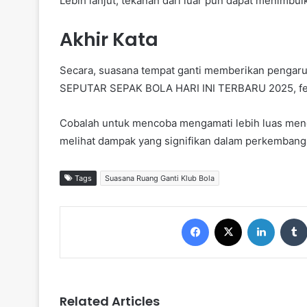
Lebih lanjut, tekanan dari luar pun dapat menimbulka
Akhir Kata
Secara, suasana tempat ganti memberikan pengaruh
SEPUTAR SEPAK BOLA HARI INI TERBARU 2025, fen
Cobalah untuk mencoba mengamati lebih luas meng
melihat dampak yang signifikan dalam perkembang
Tags
Suasana Ruang Ganti Klub Bola
Facebook
X
LinkedIn
Related Articles