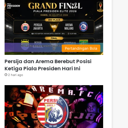
Pertandingan Bola
Persija dan Arema Berebut Posisi
Ketiga Piala Presiden Hari Ini
2 hari ago