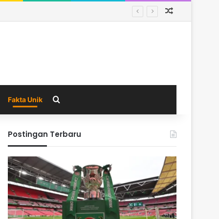
Random Arti
manas
Search for
Fakta Unik
Postingan Terbaru