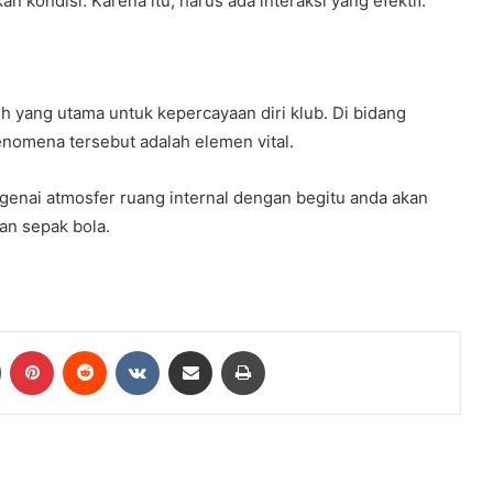
n kondisi. Karena itu, harus ada interaksi yang efektif.
 yang utama untuk kepercayaan diri klub. Di bidang
omena tersebut adalah elemen vital.
enai atmosfer ruang internal dengan begitu anda akan
an sepak bola.
Tumblr
Pinterest
Reddit
VKontakte
Share via Email
Print