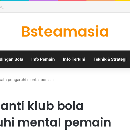
iap Mengumumkan Bruno Guimaraes di Tengah Bursa Transfer yang Me
Bsteamasia
dingan Bola
Info Pemain
Info Terkini
Teknik & Strategi
nyata pengaruhi mental pemain
nti klub bola
uhi mental pemain