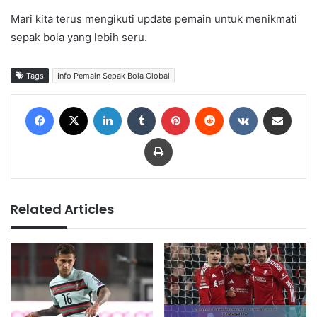
Mari kita terus mengikuti update pemain untuk menikmati
sepak bola yang lebih seru.
Tags
Info Pemain Sepak Bola Global
Facebook
X
LinkedIn
Tumblr
Pinterest
Reddit
VKontakte
Share via Email
Print
Related Articles