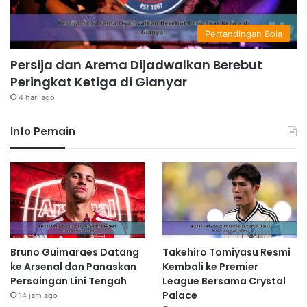
Pertandingan Bola
Persija dan Arema Dijadwalkan Berebut
Peringkat Ketiga di Gianyar
4 hari ago
Info Pemain
Bruno Guimaraes Datang
Takehiro Tomiyasu Resmi
ke Arsenal dan Panaskan
Kembali ke Premier
Persaingan Lini Tengah
League Bersama Crystal
Palace
14 jam ago