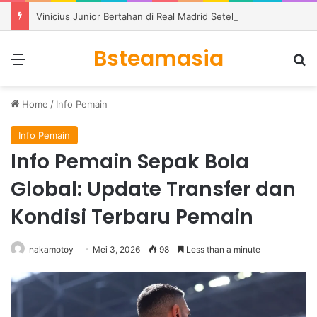
Vinicius Junior Bertahan di Real Madrid Setelah Meneken Kontrak Baru
Bsteamasia
Menu
S
Home
/
Info Pemain
Info Pemain
Info Pemain Sepak Bola
Global: Update Transfer dan
Kondisi Terbaru Pemain
nakamotoy
Mei 3, 2026
98
Less than a minute