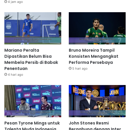
4 jam ago
Mariano Peralta
Bruno Moreira Tampil
Dipastikan Belum Bisa
Konsisten Mengangkat
Membela Persib di Babak
Performa Persebaya
Penentuan
5 hari ago
4 hari ago
Pesan Tyrone Mings untuk
John Stones Resmi
Talenta Muda Indonesia
Bergabung dengan Inter