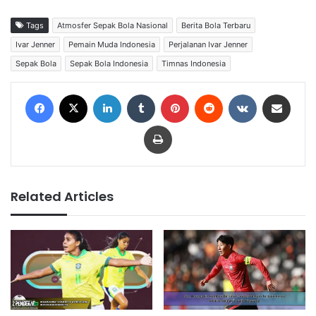
Tags
Atmosfer Sepak Bola Nasional
Berita Bola Terbaru
Ivar Jenner
Pemain Muda Indonesia
Perjalanan Ivar Jenner
Sepak Bola
Sepak Bola Indonesia
Timnas Indonesia
Facebook
X
LinkedIn
Tumblr
Pinterest
Reddit
VKontakte
Share via Email
Print
Related Articles