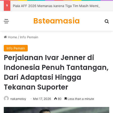
Piala AFF 2026 Memanas karena Tiga Tim Masih Memburu Dua Tiket
Bsteamasia
Menu
S
Home
/
Info Pemain
Info Pemain
Perjalanan Ivar Jenner di
Indonesia Penuh Tantangan,
Dari Adaptasi Hingga
Tekanan Suporter
nakamotoy
Mei 17, 2026
80
Less than a minute