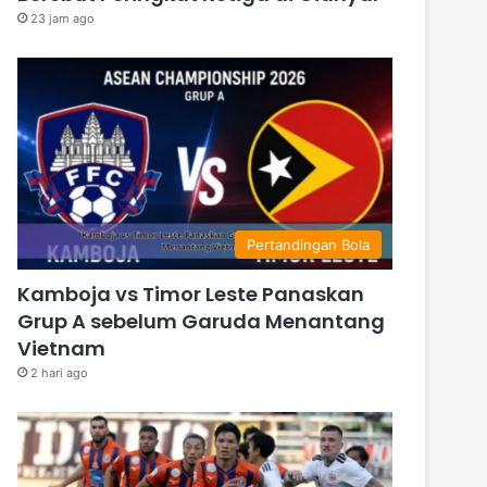
23 jam ago
Pertandingan Bola
Kamboja vs Timor Leste Panaskan
Grup A sebelum Garuda Menantang
Vietnam
2 hari ago