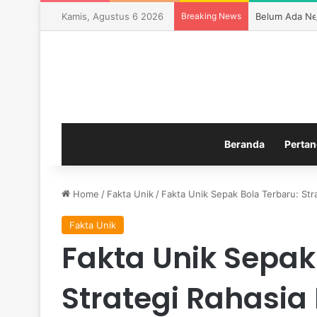
Kamis, Agustus 6 2026
Breaking News
Belum Ada Neg
Beranda
Pertan
Home
/
Fakta Unik
/
Fakta Unik Sepak Bola Terbaru: St
Fakta Unik
Fakta Unik Sepak
Strategi Rahasia