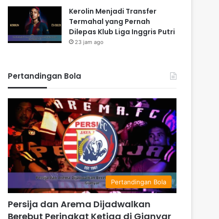
Kerolin Menjadi Transfer
Termahal yang Pernah
Dilepas Klub Liga Inggris Putri
23 jam ago
Pertandingan Bola
Pertandingan Bola
Persija dan Arema Dijadwalkan
Berebut Peringkat Ketiga di Gianyar