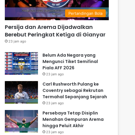
Pertandingan Bola
Persija dan Arema Dijadwalkan
Berebut Peringkat Ketiga di Gianyar
23 jam ago
Belum Ada Negara yang
Mengunci Tiket Semifinal
Piala AFF 2026
23 jam ago
Carl Rushworth Pulang ke
Coventry sebagai Rekrutan
Termahal Sepanjang Sejarah
23 jam ago
Persebaya Tetap Disiplin
Menahan Gempuran Arema
hingga Peluit Akhir
23 jam ago