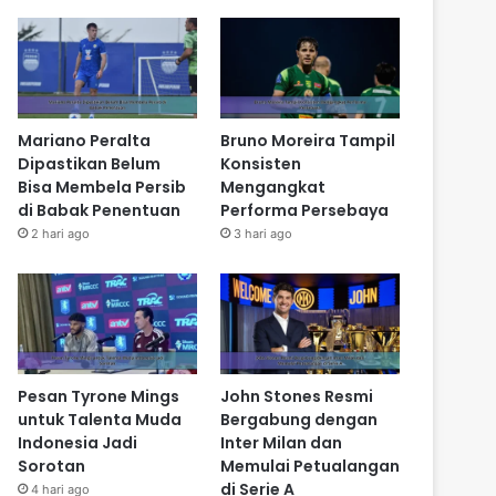
Mariano Peralta
Bruno Moreira Tampil
Dipastikan Belum
Konsisten
Bisa Membela Persib
Mengangkat
di Babak Penentuan
Performa Persebaya
2 hari ago
3 hari ago
Pesan Tyrone Mings
John Stones Resmi
untuk Talenta Muda
Bergabung dengan
Indonesia Jadi
Inter Milan dan
Sorotan
Memulai Petualangan
di Serie A
4 hari ago