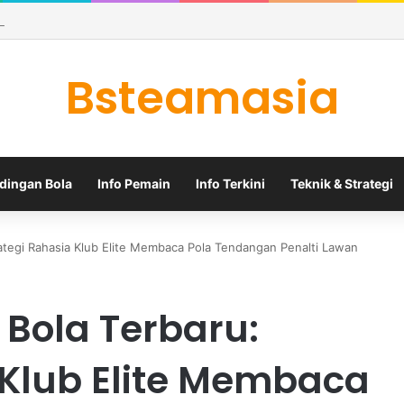
ara yang Mengunci Tiket Semifinal Piala AFF 2026
Bsteamasia
dingan Bola
Info Pemain
Info Terkini
Teknik & Strategi
rategi Rahasia Klub Elite Membaca Pola Tendangan Penalti Lawan
 Bola Terbaru:
 Klub Elite Membaca