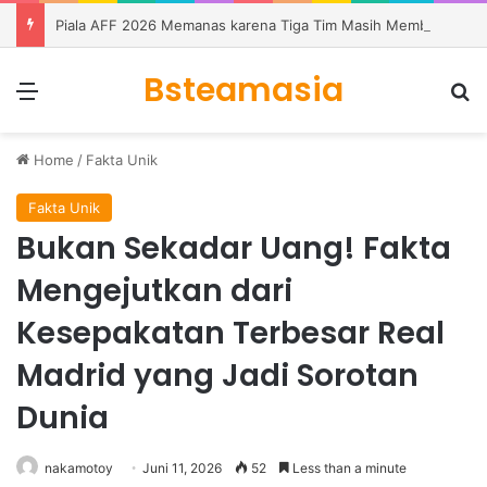
Piala AFF 2026 Memanas karena Tiga Tim Masih Memburu Dua Tiket
Bsteamasia
Menu
S
Home
/
Fakta Unik
Fakta Unik
Bukan Sekadar Uang! Fakta
Mengejutkan dari
Kesepakatan Terbesar Real
Madrid yang Jadi Sorotan
Dunia
nakamotoy
Juni 11, 2026
52
Less than a minute