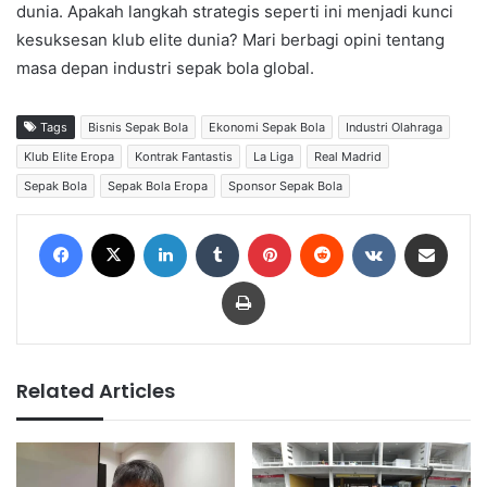
dunia. Apakah langkah strategis seperti ini menjadi kunci
kesuksesan klub elite dunia? Mari berbagi opini tentang
masa depan industri sepak bola global.
Tags
Bisnis Sepak Bola
Ekonomi Sepak Bola
Industri Olahraga
Klub Elite Eropa
Kontrak Fantastis
La Liga
Real Madrid
Sepak Bola
Sepak Bola Eropa
Sponsor Sepak Bola
Facebook
X
LinkedIn
Tumblr
Pinterest
Reddit
VKontakte
Share via Email
Print
Related Articles