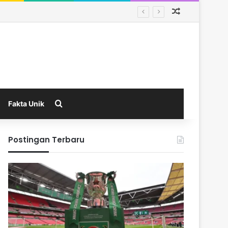
Random Arti
manas
Search for
Fakta Unik
Postingan Terbaru