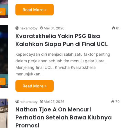
Read More »
la
nakamotoy
Mei 31, 2026
61
Kvaratskhelia Yakin PSG Bisa
Kalahkan Siapa Pun di Final UCL
Kepercayaan diri menjadi salah satu faktor penting
dalam perjalanan sebuah tim menuju gelar juara.
Menjelang final UCL, Khvicha Kvaratskhelia
menunjukkan…
ni
Read More »
nakamotoy
Mei 27, 2026
70
Nathan Tjoe A On Mencuri
Perhatian Setelah Bawa Klubnya
Promosi