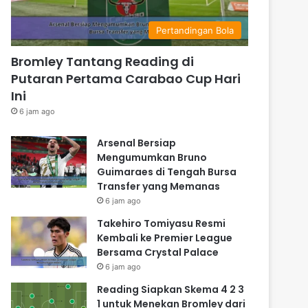
Pertandingan Bola
Bromley Tantang Reading di
Putaran Pertama Carabao Cup Hari
Ini
6 jam ago
Arsenal Bersiap
Mengumumkan Bruno
Guimaraes di Tengah Bursa
Transfer yang Memanas
6 jam ago
Takehiro Tomiyasu Resmi
Kembali ke Premier League
Bersama Crystal Palace
6 jam ago
Reading Siapkan Skema 4 2 3
1 untuk Menekan Bromley dari