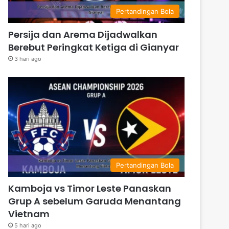
Pertandingan Bola
Persija dan Arema Dijadwalkan
Berebut Peringkat Ketiga di Gianyar
3 hari ago
Pertandingan Bola
Kamboja vs Timor Leste Panaskan
Grup A sebelum Garuda Menantang
Vietnam
5 hari ago