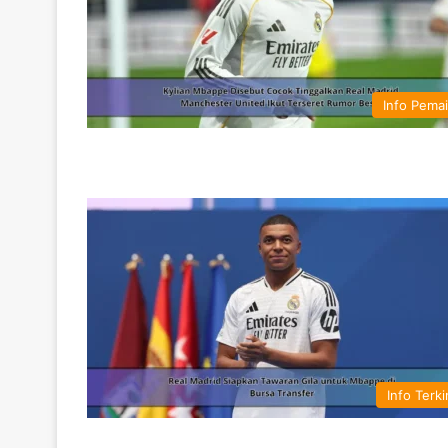
Info Pema
Info Terki