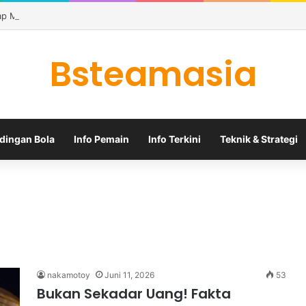
iap Mengumumkan Bruno Guimaraes di Tengah Bursa Transfer yang Me
Bsteamasia
dingan Bola
Info Pemain
Info Terkini
Teknik & Strategi
a
nakamotoy
Juni 11, 2026
53
Bukan Sekadar Uang! Fakta