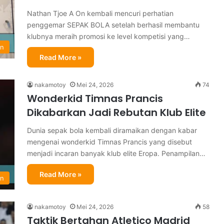
Nathan Tjoe A On kembali mencuri perhatian
penggemar SEPAK BOLA setelah berhasil membantu
klubnya meraih promosi ke level kompetisi yang…
in
Read More »
nakamotoy
Mei 24, 2026
74
Wonderkid Timnas Prancis
Dikabarkan Jadi Rebutan Klub Elite
Dunia sepak bola kembali diramaikan dengan kabar
mengenai wonderkid Timnas Prancis yang disebut
menjadi incaran banyak klub elite Eropa. Penampilan…
Read More »
in
nakamotoy
Mei 24, 2026
58
Taktik Bertahan Atletico Madrid