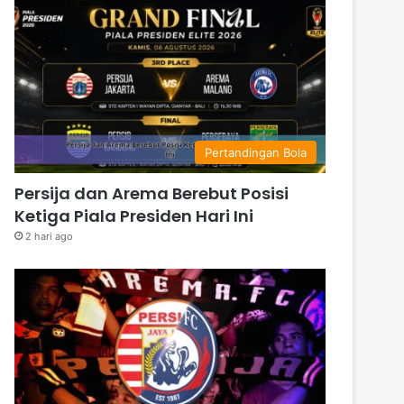
Pertandingan Bola
Persija dan Arema Berebut Posisi
Ketiga Piala Presiden Hari Ini
2 hari ago