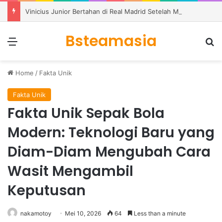
Vinicius Junior Bertahan di Real Madrid Setelah Meneken Kontrak Baru
Bsteamasia
Menu
S
Home
/
Fakta Unik
Fakta Unik
Fakta Unik Sepak Bola
Modern: Teknologi Baru yang
Diam-Diam Mengubah Cara
Wasit Mengambil
Keputusan
nakamotoy
Mei 10, 2026
64
Less than a minute