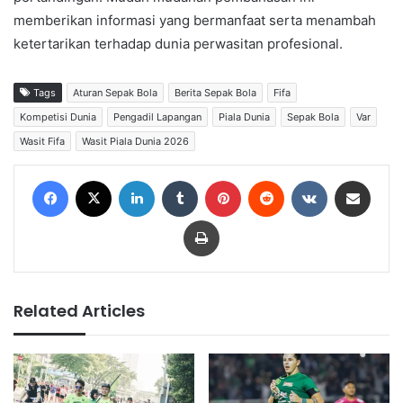
memberikan informasi yang bermanfaat serta menambah
ketertarikan terhadap dunia perwasitan profesional.
Tags
Aturan Sepak Bola
Berita Sepak Bola
Fifa
Kompetisi Dunia
Pengadil Lapangan
Piala Dunia
Sepak Bola
Var
Wasit Fifa
Wasit Piala Dunia 2026
Facebook
X
LinkedIn
Tumblr
Pinterest
Reddit
VKontakte
Share via Email
Print
Related Articles