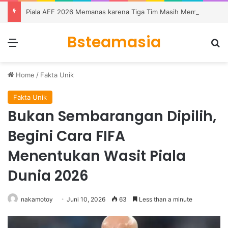
Piala AFF 2026 Memanas karena Tiga Tim Masih Memburu Dua Tiket
Bsteamasia
Menu
S
Home
/
Fakta Unik
Fakta Unik
Bukan Sembarangan Dipilih,
Begini Cara FIFA
Menentukan Wasit Piala
Dunia 2026
nakamotoy
Juni 10, 2026
63
Less than a minute