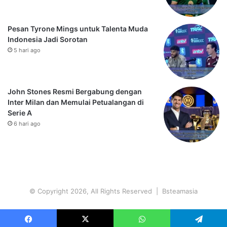
Pesan Tyrone Mings untuk Talenta Muda
Indonesia Jadi Sorotan
5 hari ago
John Stones Resmi Bergabung dengan
Inter Milan dan Memulai Petualangan di
Serie A
6 hari ago
© Copyright 2026, All Rights Reserved | Bsteamasia