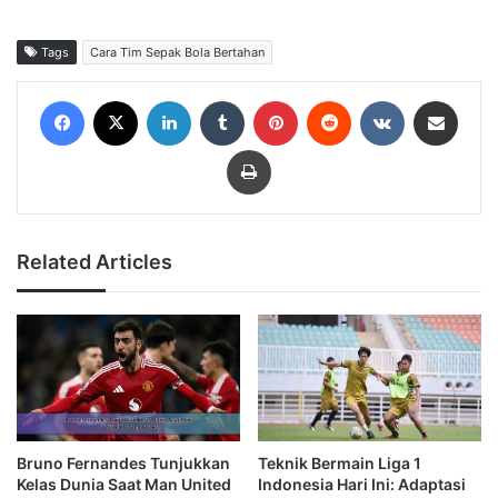
Tags
Cara Tim Sepak Bola Bertahan
Facebook
X
LinkedIn
Tumblr
Pinterest
Reddit
VKontakte
Share via Email
Print
Related Articles
Bruno Fernandes Tunjukkan
Teknik Bermain Liga 1
Kelas Dunia Saat Man United
Indonesia Hari Ini: Adaptasi