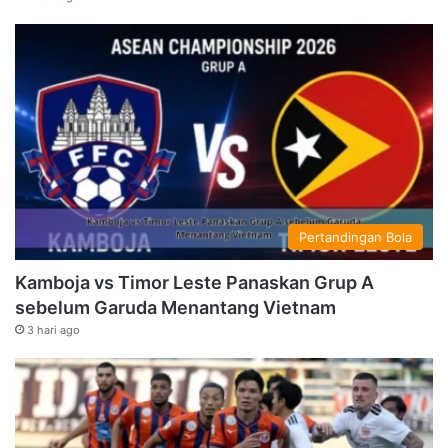
Pertandingan Bola
Kamboja vs Timor Leste Panaskan Grup A
sebelum Garuda Menantang Vietnam
3 hari ago