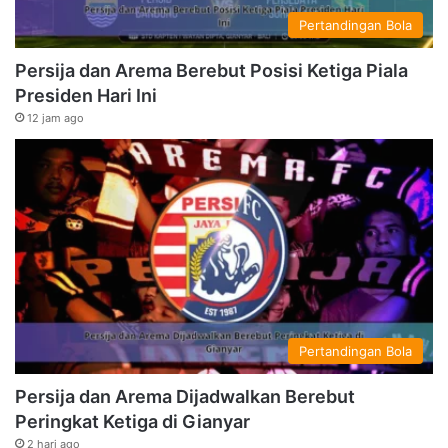
Pertandingan Bola
Persija dan Arema Berebut Posisi Ketiga Piala
Presiden Hari Ini
12 jam ago
Pertandingan Bola
Persija dan Arema Dijadwalkan Berebut
Peringkat Ketiga di Gianyar
2 hari ago