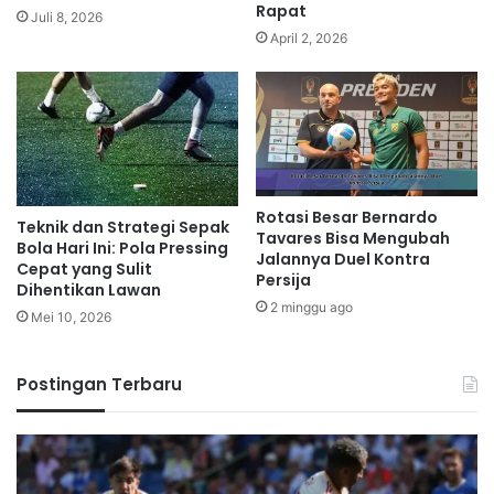
Rapat
Juli 8, 2026
April 2, 2026
Rotasi Besar Bernardo
Teknik dan Strategi Sepak
Tavares Bisa Mengubah
Bola Hari Ini: Pola Pressing
Jalannya Duel Kontra
Cepat yang Sulit
Persija
Dihentikan Lawan
2 minggu ago
Mei 10, 2026
Postingan Terbaru