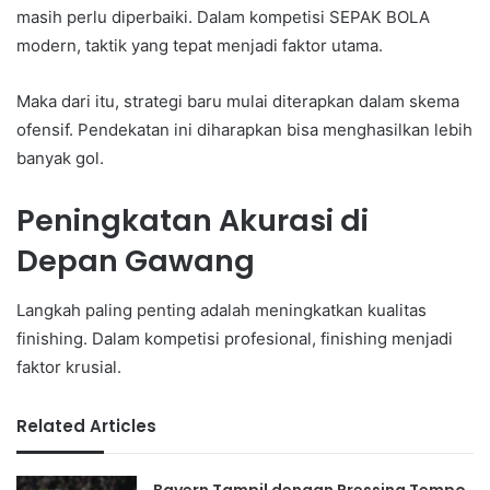
masih perlu diperbaiki. Dalam kompetisi SEPAK BOLA
modern, taktik yang tepat menjadi faktor utama.
Maka dari itu, strategi baru mulai diterapkan dalam skema
ofensif. Pendekatan ini diharapkan bisa menghasilkan lebih
banyak gol.
Peningkatan Akurasi di
Depan Gawang
Langkah paling penting adalah meningkatkan kualitas
finishing. Dalam kompetisi profesional, finishing menjadi
faktor krusial.
Related Articles
Bayern Tampil dengan Pressing Tempo