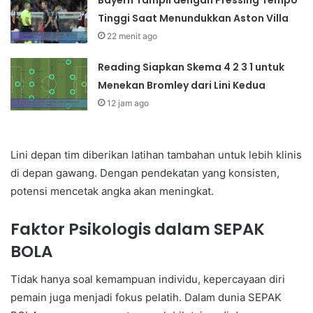
Tinggi Saat Menundukkan Aston Villa
22 menit ago
Reading Siapkan Skema 4 2 3 1 untuk
Menekan Bromley dari Lini Kedua
12 jam ago
Lini depan tim diberikan latihan tambahan untuk lebih klinis
di depan gawang. Dengan pendekatan yang konsisten,
potensi mencetak angka akan meningkat.
Faktor Psikologis dalam SEPAK
BOLA
Tidak hanya soal kemampuan individu, kepercayaan diri
pemain juga menjadi fokus pelatih. Dalam dunia SEPAK