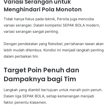
Variasi Serangan untuk
Menghindari Pola Monoton
Tidak hanya fokus pada teknik, Persita juga mencoba
variasi serangan. Dalam kompetisi SEPAK BOLA modern,
variasi serangan sangat penting.
Dengan pendekatan yang fleksibel, pertahanan lawan akan
lebih mudah ditembus. Kondisi ini menjadi langkah penting
dalam perbaikan tim.
Target Poin Penuh dan
Dampaknya bagi Tim
Langkah yang diambil bertujuan untuk meraih poin penuh.
Dalam liga SEPAK BOLA, setiap kemenangan menjadi
faktor penentu klasemen.