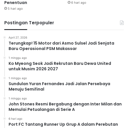
Penentuan
6 hari ago
5 hari ago
Postingan Terpopuler
April 27, 2026
Terungkap! 15 Motor dari Asmo Sulsel Jadi Senjata
Baru Operasional PSM Makassar
1 minggu ago
Ko Myeong Seok Jadi Rekrutan Baru Dewa United
untuk Musim 2026 2027
1 minggu ago
Sundulan Yuran Fernandes Jadi Jalan Persebaya
Menuju Semifinal
1 minggu ago
John Stones Resmi Bergabung dengan Inter Milan dan
Memulai Petualangan di Serie A
6 hari ago
Port FC Tantang Runner Up Grup A dalam Perebutan