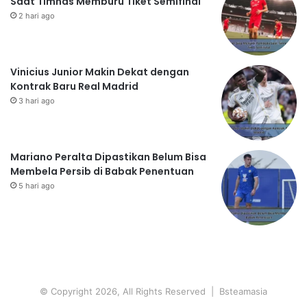
Saat Timnas Memburu Tiket Semifinal
2 hari ago
Vinicius Junior Makin Dekat dengan
Kontrak Baru Real Madrid
3 hari ago
Mariano Peralta Dipastikan Belum Bisa
Membela Persib di Babak Penentuan
5 hari ago
© Copyright 2026, All Rights Reserved | Bsteamasia