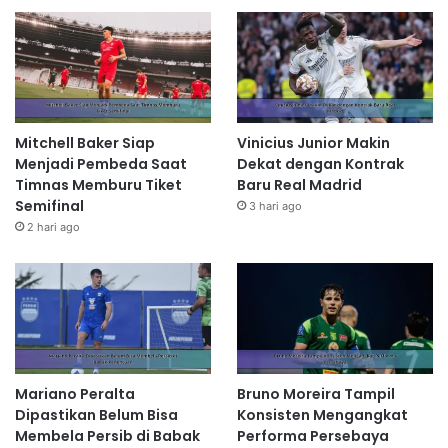
Mitchell Baker Siap
Vinicius Junior Makin
Menjadi Pembeda Saat
Dekat dengan Kontrak
Timnas Memburu Tiket
Baru Real Madrid
Semifinal
3 hari ago
2 hari ago
Mariano Peralta
Bruno Moreira Tampil
Dipastikan Belum Bisa
Konsisten Mengangkat
Membela Persib di Babak
Performa Persebaya