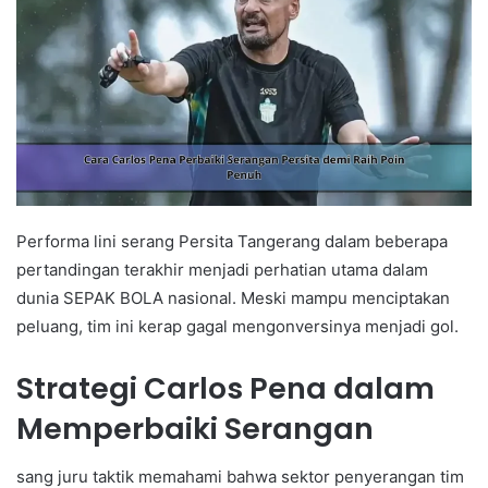
Performa lini serang Persita Tangerang dalam beberapa
pertandingan terakhir menjadi perhatian utama dalam
dunia SEPAK BOLA nasional. Meski mampu menciptakan
peluang, tim ini kerap gagal mengonversinya menjadi gol.
Strategi Carlos Pena dalam
Memperbaiki Serangan
sang juru taktik memahami bahwa sektor penyerangan tim