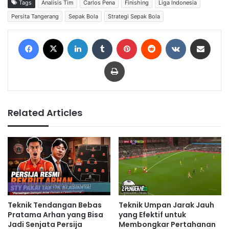
Tags
Analisis Tim
Carlos Pena
Finishing
Liga Indonesia
Persita Tangerang
Sepak Bola
Strategi Sepak Bola
Facebook
X
LinkedIn
Tumblr
Pinterest
Reddit
VKontakte
Share via Email
Print
Related Articles
Teknik Tendangan Bebas
Teknik Umpan Jarak Jauh
Pratama Arhan yang Bisa
yang Efektif untuk
Jadi Senjata Persija
Membongkar Pertahanan