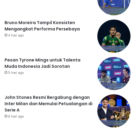
Bruno Moreira Tampil Konsisten
Mengangkat Performa Persebaya
4 hari ago
Pesan Tyrone Mings untuk Talenta
Muda Indonesia Jadi Sorotan
5 hari ago
John Stones Resmi Bergabung dengan
Inter Milan dan Memulai Petualangan di
Serie A
6 hari ago