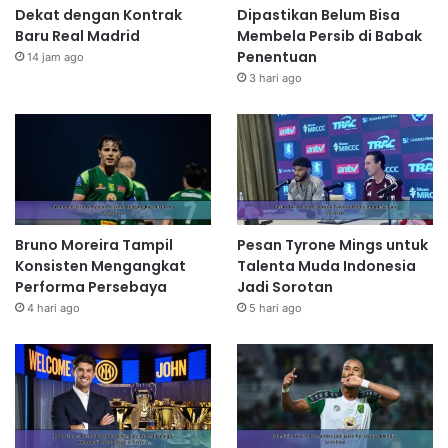
Dekat dengan Kontrak
Dipastikan Belum Bisa
Baru Real Madrid
Membela Persib di Babak
Penentuan
14 jam ago
3 hari ago
Bruno Moreira Tampil
Pesan Tyrone Mings untuk
Konsisten Mengangkat
Talenta Muda Indonesia
Performa Persebaya
Jadi Sorotan
4 hari ago
5 hari ago