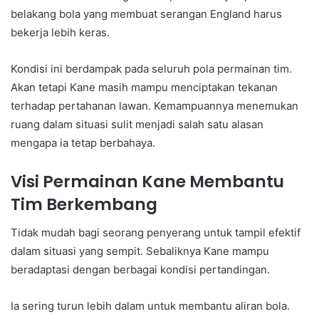
belakang bola yang membuat serangan England harus
bekerja lebih keras.
Kondisi ini berdampak pada seluruh pola permainan tim.
Akan tetapi Kane masih mampu menciptakan tekanan
terhadap pertahanan lawan. Kemampuannya menemukan
ruang dalam situasi sulit menjadi salah satu alasan
mengapa ia tetap berbahaya.
Visi Permainan Kane Membantu
Tim Berkembang
Tidak mudah bagi seorang penyerang untuk tampil efektif
dalam situasi yang sempit. Sebaliknya Kane mampu
beradaptasi dengan berbagai kondisi pertandingan.
Ia sering turun lebih dalam untuk membantu aliran bola.