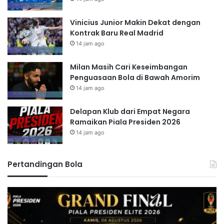
Vinicius Junior Makin Dekat dengan
Kontrak Baru Real Madrid
14 jam ago
Milan Masih Cari Keseimbangan
Penguasaan Bola di Bawah Amorim
14 jam ago
Delapan Klub dari Empat Negara
Ramaikan Piala Presiden 2026
14 jam ago
Pertandingan Bola