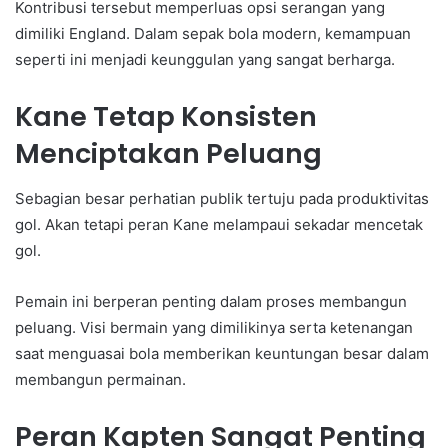
Kontribusi tersebut memperluas opsi serangan yang
dimiliki England. Dalam sepak bola modern, kemampuan
seperti ini menjadi keunggulan yang sangat berharga.
Kane Tetap Konsisten
Menciptakan Peluang
Sebagian besar perhatian publik tertuju pada produktivitas
gol. Akan tetapi peran Kane melampaui sekadar mencetak
gol.
Pemain ini berperan penting dalam proses membangun
peluang. Visi bermain yang dimilikinya serta ketenangan
saat menguasai bola memberikan keuntungan besar dalam
membangun permainan.
Peran Kapten Sangat Penting