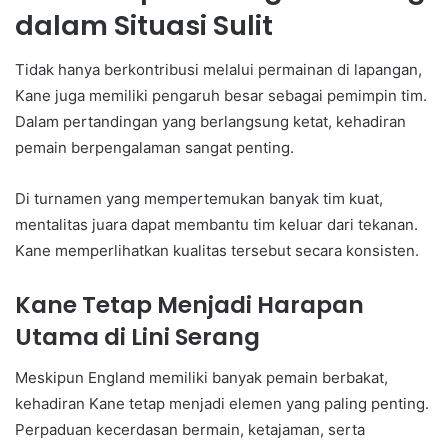
dalam Situasi Sulit
Tidak hanya berkontribusi melalui permainan di lapangan,
Kane juga memiliki pengaruh besar sebagai pemimpin tim.
Dalam pertandingan yang berlangsung ketat, kehadiran
pemain berpengalaman sangat penting.
Di turnamen yang mempertemukan banyak tim kuat,
mentalitas juara dapat membantu tim keluar dari tekanan.
Kane memperlihatkan kualitas tersebut secara konsisten.
Kane Tetap Menjadi Harapan
Utama di Lini Serang
Meskipun England memiliki banyak pemain berbakat,
kehadiran Kane tetap menjadi elemen yang paling penting.
Perpaduan kecerdasan bermain, ketajaman, serta