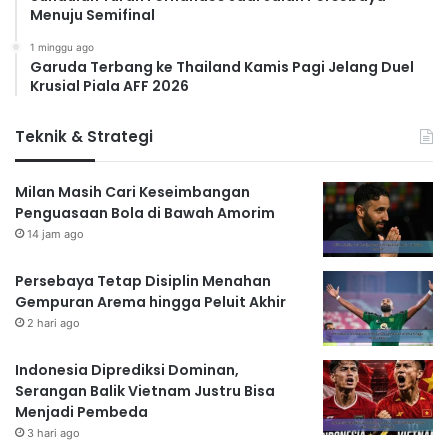
Menuju Semifinal
1 minggu ago
Garuda Terbang ke Thailand Kamis Pagi Jelang Duel
Krusial Piala AFF 2026
Teknik & Strategi
Milan Masih Cari Keseimbangan
Penguasaan Bola di Bawah Amorim
14 jam ago
Persebaya Tetap Disiplin Menahan
Gempuran Arema hingga Peluit Akhir
2 hari ago
Indonesia Diprediksi Dominan,
Serangan Balik Vietnam Justru Bisa
Menjadi Pembeda
3 hari ago