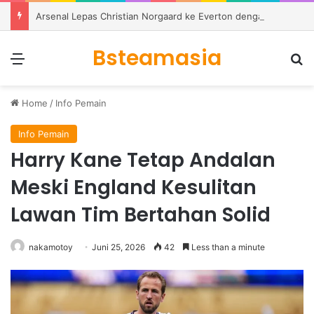
Arsenal Lepas Christian Norgaard ke Everton dengan Kontrak Dua Tahun
Bsteamasia
Menu
S
Home
/
Info Pemain
Info Pemain
Harry Kane Tetap Andalan
Meski England Kesulitan
Lawan Tim Bertahan Solid
nakamotoy
Juni 25, 2026
42
Less than a minute