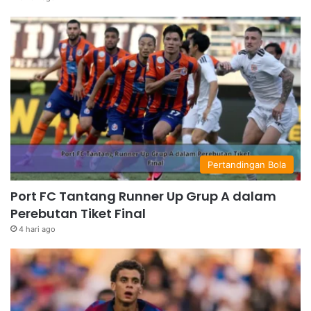
Pertandingan Bola
Port FC Tantang Runner Up Grup A dalam
Perebutan Tiket Final
4 hari ago