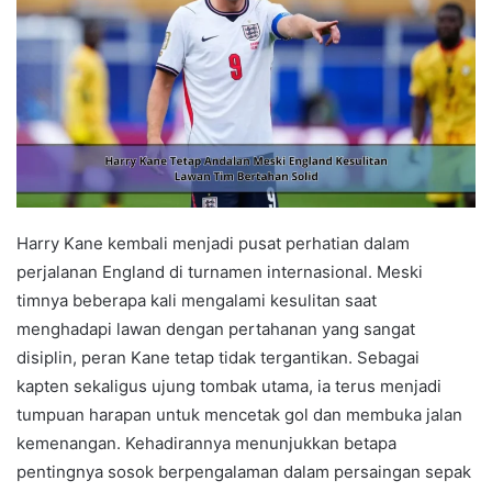
Harry Kane kembali menjadi pusat perhatian dalam
perjalanan England di turnamen internasional. Meski
timnya beberapa kali mengalami kesulitan saat
menghadapi lawan dengan pertahanan yang sangat
disiplin, peran Kane tetap tidak tergantikan. Sebagai
kapten sekaligus ujung tombak utama, ia terus menjadi
tumpuan harapan untuk mencetak gol dan membuka jalan
kemenangan. Kehadirannya menunjukkan betapa
pentingnya sosok berpengalaman dalam persaingan sepak