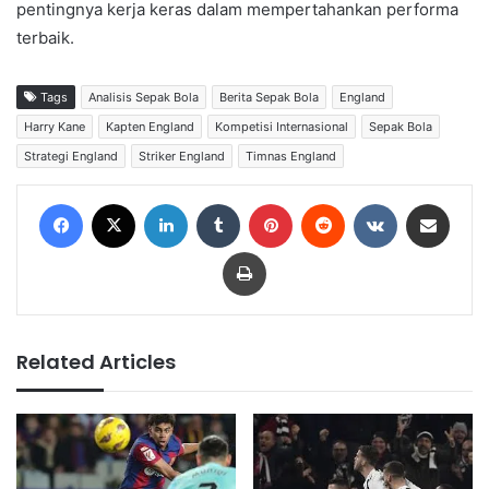
pentingnya kerja keras dalam mempertahankan performa
terbaik.
Tags
Analisis Sepak Bola
Berita Sepak Bola
England
Harry Kane
Kapten England
Kompetisi Internasional
Sepak Bola
Strategi England
Striker England
Timnas England
Facebook
X
LinkedIn
Tumblr
Pinterest
Reddit
VKontakte
Share via Email
Print
Related Articles