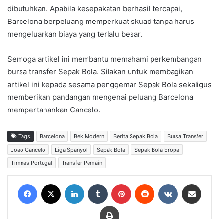
dibutuhkan. Apabila kesepakatan berhasil tercapai,
Barcelona berpeluang memperkuat skuad tanpa harus
mengeluarkan biaya yang terlalu besar.
Semoga artikel ini membantu memahami perkembangan
bursa transfer Sepak Bola. Silakan untuk membagikan
artikel ini kepada sesama penggemar Sepak Bola sekaligus
memberikan pandangan mengenai peluang Barcelona
mempertahankan Cancelo.
Tags
Barcelona
Bek Modern
Berita Sepak Bola
Bursa Transfer
Joao Cancelo
Liga Spanyol
Sepak Bola
Sepak Bola Eropa
Timnas Portugal
Transfer Pemain
Facebook
X
LinkedIn
Tumblr
Pinterest
Reddit
VKontakte
Share via Email
Print