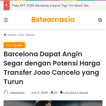
Piala AFF 2026 Memanas karena Tiga Tim Masih Memburu Dua Tiket
Bsteamasia
Menu
S
Home
/
Info Terkini
Info Terkini
Barcelona Dapat Angin
Segar dengan Potensi Harga
Transfer Joao Cancelo yang
Turun
nakamotoy
Juni 4, 2026
63
Less than a minute