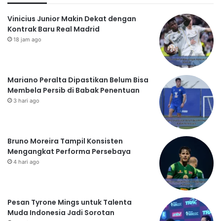
Vinicius Junior Makin Dekat dengan
Kontrak Baru Real Madrid
18 jam ago
Mariano Peralta Dipastikan Belum Bisa
Membela Persib di Babak Penentuan
3 hari ago
Bruno Moreira Tampil Konsisten
Mengangkat Performa Persebaya
4 hari ago
Pesan Tyrone Mings untuk Talenta
Muda Indonesia Jadi Sorotan