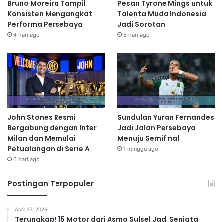
Bruno Moreira Tampil
Pesan Tyrone Mings untuk
Konsisten Mengangkat
Talenta Muda Indonesia
Performa Persebaya
Jadi Sorotan
4 hari ago
5 hari ago
John Stones Resmi
Sundulan Yuran Fernandes
Bergabung dengan Inter
Jadi Jalan Persebaya
Milan dan Memulai
Menuju Semifinal
Petualangan di Serie A
1 minggu ago
6 hari ago
Postingan Terpopuler
April 27, 2026
Terungkap! 15 Motor dari Asmo Sulsel Jadi Senjata