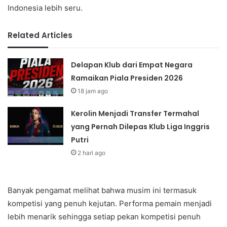
Indonesia lebih seru.
Related Articles
Delapan Klub dari Empat Negara
Ramaikan Piala Presiden 2026
18 jam ago
Kerolin Menjadi Transfer Termahal
yang Pernah Dilepas Klub Liga Inggris
Putri
2 hari ago
Banyak pengamat melihat bahwa musim ini termasuk
kompetisi yang penuh kejutan. Performa pemain menjadi
lebih menarik sehingga setiap pekan kompetisi penuh