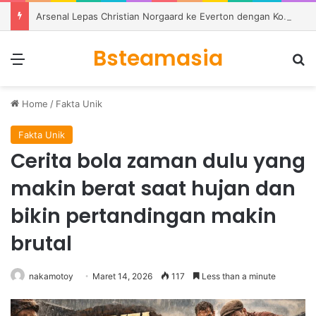
Arsenal Lepas Christian Norgaard ke Everton dengan Kontrak Dua Tahun
Bsteamasia
Menu
S
Home
/
Fakta Unik
Fakta Unik
Cerita bola zaman dulu yang
makin berat saat hujan dan
bikin pertandingan makin
brutal
nakamotoy
Maret 14, 2026
117
Less than a minute