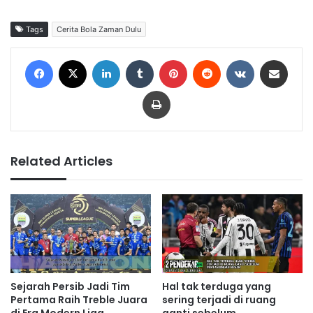
Tags
Cerita Bola Zaman Dulu
Facebook
X
LinkedIn
Tumblr
Pinterest
Reddit
VKontakte
Share via Email
Print
Related Articles
Sejarah Persib Jadi Tim
Hal tak terduga yang
Pertama Raih Treble Juara
sering terjadi di ruang