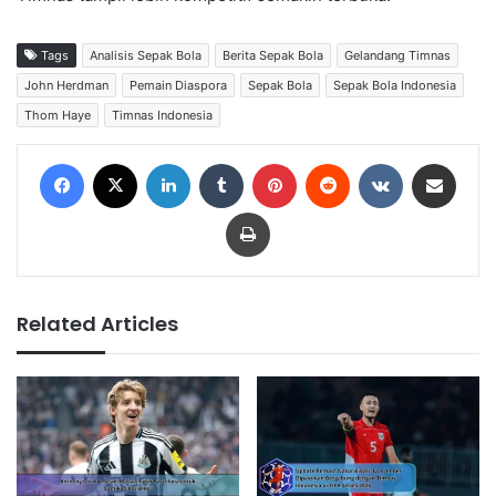
Tags
Analisis Sepak Bola
Berita Sepak Bola
Gelandang Timnas
John Herdman
Pemain Diaspora
Sepak Bola
Sepak Bola Indonesia
Thom Haye
Timnas Indonesia
Facebook
X
LinkedIn
Tumblr
Pinterest
Reddit
VKontakte
Share via Email
Print
Related Articles