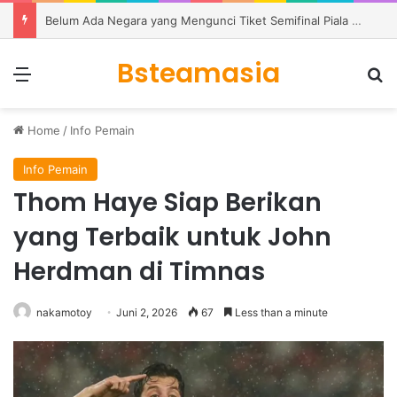
Carl Rushworth Pulang ke Coventry sebagai Rekrutan Termahal Sepanjang Sejarah
Bsteamasia
Menu
S
Home
/
Info Pemain
Info Pemain
Thom Haye Siap Berikan
yang Terbaik untuk John
Herdman di Timnas
nakamotoy
Juni 2, 2026
67
Less than a minute