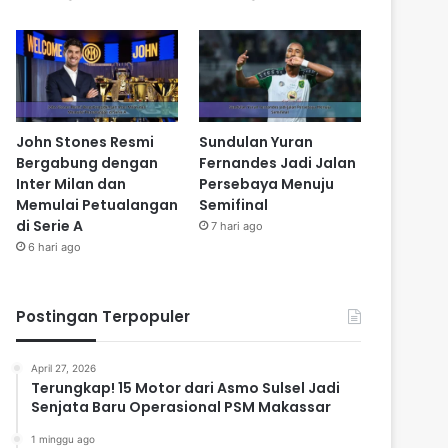
John Stones Resmi
Sundulan Yuran
Bergabung dengan
Fernandes Jadi Jalan
Inter Milan dan
Persebaya Menuju
Memulai Petualangan
Semifinal
di Serie A
7 hari ago
6 hari ago
Postingan Terpopuler
April 27, 2026
Terungkap! 15 Motor dari Asmo Sulsel Jadi
Senjata Baru Operasional PSM Makassar
1 minggu ago