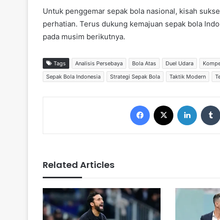
Untuk penggemar sepak bola nasional, kisah suks
perhatian. Terus dukung kemajuan sepak bola Indo
pada musim berikutnya.
Tags
Analisis Persebaya
Bola Atas
Duel Udara
Kompet
Sepak Bola Indonesia
Strategi Sepak Bola
Taktik Modern
T
Facebook
X
LinkedIn
Related Articles