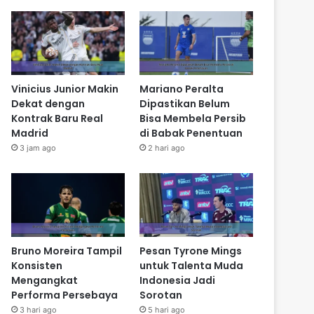
Vinicius Junior Makin
Mariano Peralta
Dekat dengan
Dipastikan Belum
Kontrak Baru Real
Bisa Membela Persib
Madrid
di Babak Penentuan
3 jam ago
2 hari ago
Bruno Moreira Tampil
Pesan Tyrone Mings
Konsisten
untuk Talenta Muda
Mengangkat
Indonesia Jadi
Performa Persebaya
Sorotan
3 hari ago
5 hari ago