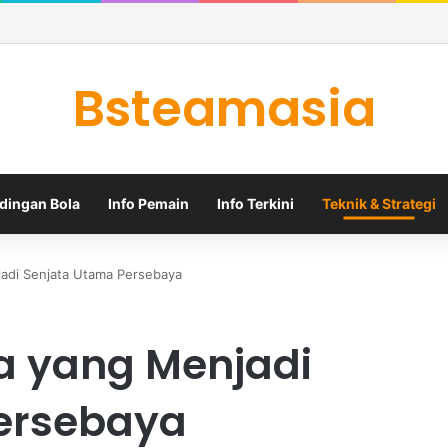
 Christian Norgaard ke Everton dengan Kontrak Dua Tahun
Bsteamasia
dingan Bola
Info Pemain
Info Terkini
Teknik & Strategi
jadi Senjata Utama Persebaya
a yang Menjadi
ersebaya