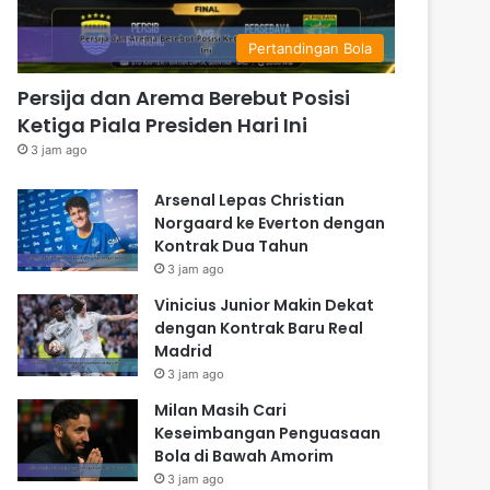
Pertandingan Bola
Persija dan Arema Berebut Posisi
Ketiga Piala Presiden Hari Ini
3 jam ago
Arsenal Lepas Christian
Norgaard ke Everton dengan
Kontrak Dua Tahun
3 jam ago
Vinicius Junior Makin Dekat
dengan Kontrak Baru Real
Madrid
3 jam ago
Milan Masih Cari
Keseimbangan Penguasaan
Bola di Bawah Amorim
3 jam ago