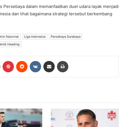
es Persebaya dalam memanfaatkan duel udara layak menjadi
nesia dan lihat bagaimana strategi tersebut berkembang
isi Nasional
Liga Indonesia
Persebaya Surabaya
eknik Heading
Tumblr
Pinterest
Reddit
VKontakte
Share via Email
Print