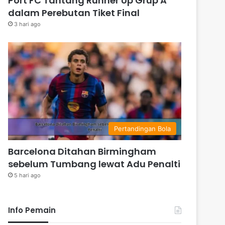
Port FC Tantang Runner Up Grup A
dalam Perebutan Tiket Final
3 hari ago
Pertandingan Bola
Barcelona Ditahan Birmingham
sebelum Tumbang lewat Adu Penalti
5 hari ago
Info Pemain