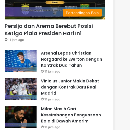
Pertandingan Bola
Persija dan Arema Berebut Posisi
Ketiga Piala Presiden Hari Ini
11 jam ago
Arsenal Lepas Christian
Norgaard ke Everton dengan
Kontrak Dua Tahun
11 jam ago
Vinicius Junior Makin Dekat
dengan Kontrak Baru Real
Madrid
11 jam ago
Milan Masih Cari
Keseimbangan Penguasaan
Bola di Bawah Amorim
11 jam ago