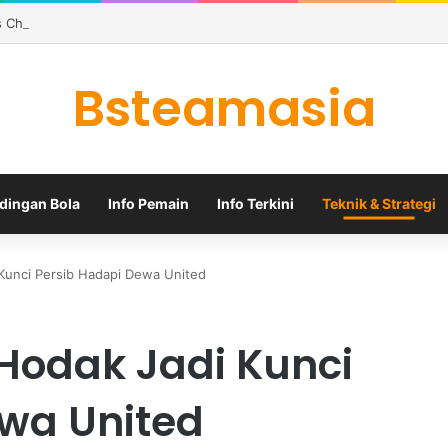
s Christian Norgaard ke Everton dengan Kontrak Dua Tahun
Bsteamasia
dingan Bola
Info Pemain
Info Terkini
Teknik & Strategi
 Kunci Persib Hadapi Dewa United
 Hodak Jadi Kunci
ewa United