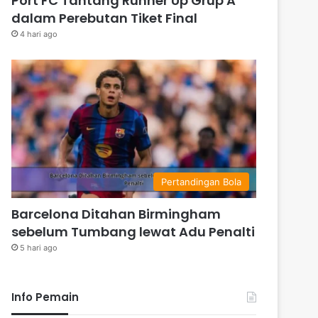
Port FC Tantang Runner Up Grup A
dalam Perebutan Tiket Final
4 hari ago
Pertandingan Bola
Barcelona Ditahan Birmingham
sebelum Tumbang lewat Adu Penalti
5 hari ago
Info Pemain