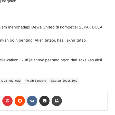
 berjalan.
dalam menghadapi Dewa United di kompetisi SEPAK BOLA.
an poin penting. Akan tetapi, hasil akhir tetap
dilewatkan. Ikuti jalannya pertandingan dan saksikan aksi
Liga Indonesia
Persib Bandung
Strategi Sepak Bola
Tumblr
Pinterest
Reddit
VKontakte
Share via Email
Print