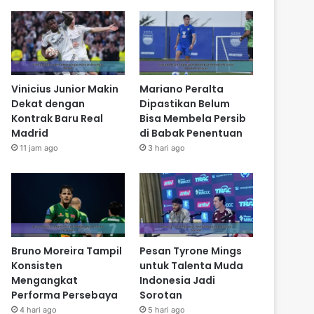
Vinicius Junior Makin
Mariano Peralta
Dekat dengan
Dipastikan Belum
Kontrak Baru Real
Bisa Membela Persib
Madrid
di Babak Penentuan
11 jam ago
3 hari ago
Bruno Moreira Tampil
Pesan Tyrone Mings
Konsisten
untuk Talenta Muda
Mengangkat
Indonesia Jadi
Performa Persebaya
Sorotan
4 hari ago
5 hari ago