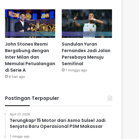
John Stones Resmi
Sundulan Yuran
Bergabung dengan
Fernandes Jadi Jalan
Inter Milan dan
Persebaya Menuju
Memulai Petualangan
Semifinal
di Serie A
1 minggu ago
6 hari ago
Postingan Terpopuler
April 27, 2026
Terungkap! 15 Motor dari Asmo Sulsel Jadi
Senjata Baru Operasional PSM Makassar
1 minggu ago