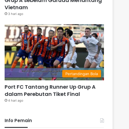
Grup A sebelum Garuda Menantang
Vietnam
3 hari ago
Pertandingan Bola
Port FC Tantang Runner Up Grup A
dalam Perebutan Tiket Final
4 hari ago
Info Pemain