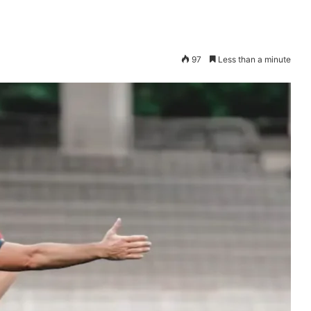
97
Less than a minute