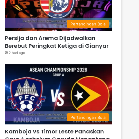
Pertandingan Bola
Persija dan Arema Dijadwalkan
Berebut Peringkat Ketiga di Gianyar
2 hari ago
Pertandingan Bola
Kamboja vs Timor Leste Panaskan