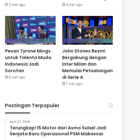
3 hari ago
4 hari ago
Pesan Tyrone Mings
John Stones Resmi
untuk Talenta Muda
Bergabung dengan
Indonesia Jadi
Inter Milan dan
Sorotan
Memulai Petualangan
di Serie A
6 hari ago
7 hari ago
Postingan Terpopuler
April 27, 2026
Terungkap! 15 Motor dari Asmo Sulsel Jadi
Senjata Baru Operasional PSM Makassar