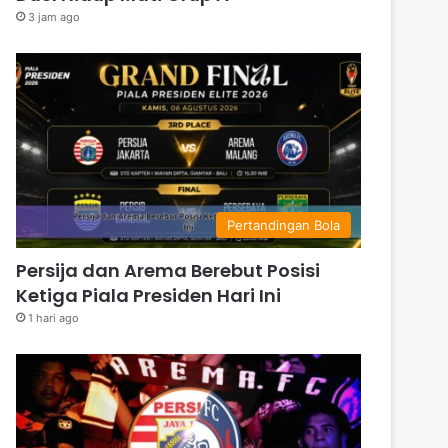
3 jam ago
Pertandingan Bola
Persija dan Arema Berebut Posisi
Ketiga Piala Presiden Hari Ini
1 hari ago