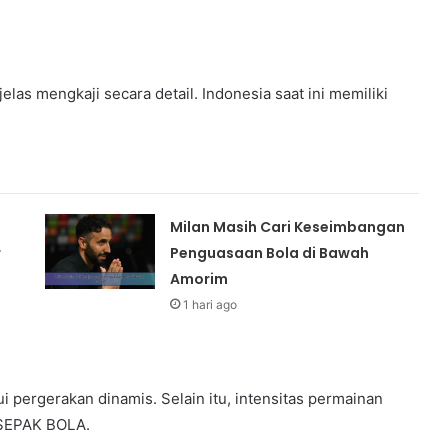
jelas mengkaji secara detail. Indonesia saat ini memiliki
.
Milan Masih Cari Keseimbangan
r
Penguasaan Bola di Bawah
Amorim
1 hari ago
i pergerakan dinamis. Selain itu, intensitas permainan
 SEPAK BOLA.