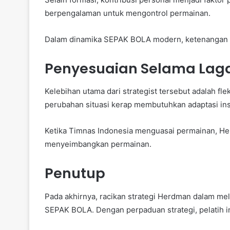
berpengalaman untuk mengontrol permainan.
Dalam dinamika SEPAK BOLA modern, ketenangan ber
Penyesuaian Selama Lag
Kelebihan utama dari strategist tersebut adalah flek
perubahan situasi kerap membutuhkan adaptasi ins
Ketika Timnas Indonesia menguasai permainan, H
menyeimbangkan permainan.
Penutup
Pada akhirnya, racikan strategi Herdman dalam me
SEPAK BOLA. Dengan perpaduan strategi, pelatih i