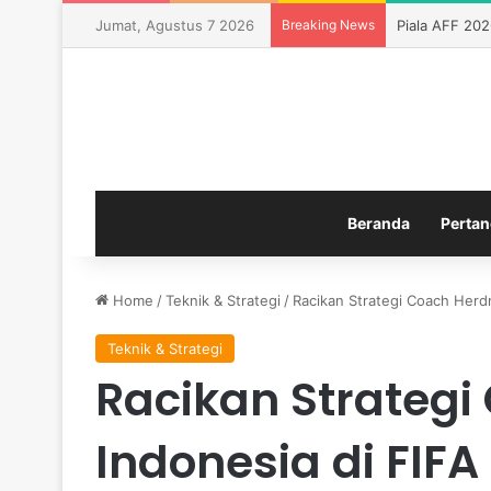
Jumat, Agustus 7 2026
Breaking News
Piala AFF 20
Beranda
Pertan
Home
/
Teknik & Strategi
/
Racikan Strategi Coach Herd
Teknik & Strategi
Racikan Strateg
Indonesia di FIFA