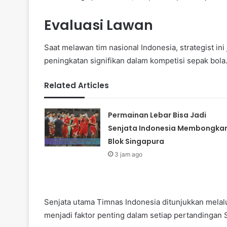
Evaluasi Lawan
Saat melawan tim nasional Indonesia, strategist ini 
peningkatan signifikan dalam kompetisi sepak bola
Related Articles
Permainan Lebar Bisa Jadi
Senjata Indonesia Membongka
Blok Singapura
3 jam ago
Senjata utama Timnas Indonesia ditunjukkan melalu
menjadi faktor penting dalam setiap pertandingan