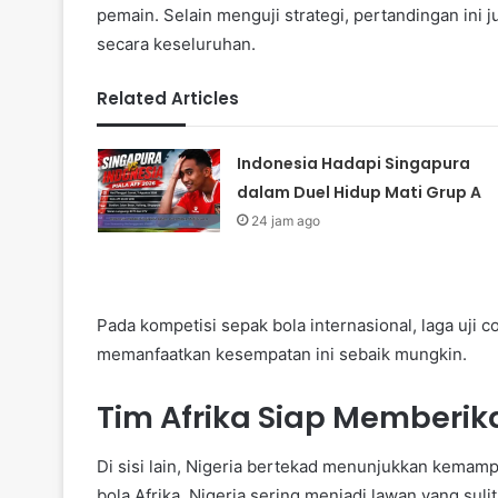
pemain. Selain menguji strategi, pertandingan in
secara keseluruhan.
Related Articles
Indonesia Hadapi Singapura
dalam Duel Hidup Mati Grup A
24 jam ago
Pada kompetisi sepak bola internasional, laga uji co
memanfaatkan kesempatan ini sebaik mungkin.
Tim Afrika Siap Memberi
Di sisi lain, Nigeria bertekad menunjukkan kemam
bola Afrika, Nigeria sering menjadi lawan yang sulit