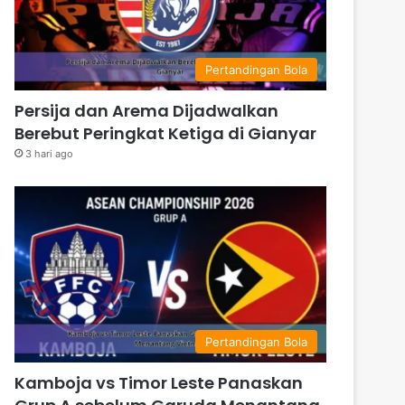
Pertandingan Bola
Persija dan Arema Dijadwalkan
Berebut Peringkat Ketiga di Gianyar
3 hari ago
Pertandingan Bola
Kamboja vs Timor Leste Panaskan