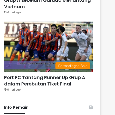
Grup A sebelum Garuda Menantang
Vietnam
4 hari ago
Pertandingan Bola
Port FC Tantang Runner Up Grup A
dalam Perebutan Tiket Final
5 hari ago
Info Pemain