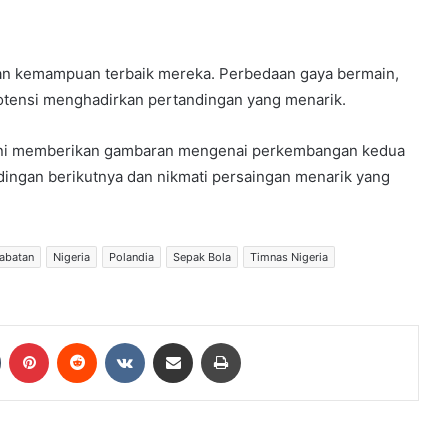
an kemampuan terbaik mereka. Perbedaan gaya bermain,
potensi menghadirkan pertandingan yang menarik.
n ini memberikan gambaran mengenai perkembangan kedua
ingan berikutnya dan nikmati persaingan menarik yang
abatan
Nigeria
Polandia
Sepak Bola
Timnas Nigeria
Tumblr
Pinterest
Reddit
VKontakte
Share via Email
Print