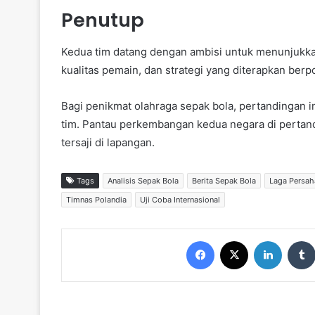
Penutup
Kedua tim datang dengan ambisi untuk menunjukk
kualitas pemain, dan strategi yang diterapkan ber
Bagi penikmat olahraga sepak bola, pertandinga
tim. Pantau perkembangan kedua negara di pertand
tersaji di lapangan.
Tags
Analisis Sepak Bola
Berita Sepak Bola
Laga Persah
Timnas Polandia
Uji Coba Internasional
Facebook
X
LinkedIn