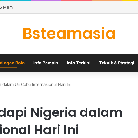
26 Memanas karena Tiga Tim Masih Memburu Dua Tiket
Bsteamasia
dingan Bola
Info Pemain
Info Terkini
Teknik & Strategi
 dalam Uji Coba Internasional Hari Ini
dapi Nigeria dalam
onal Hari Ini