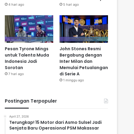
4 hari ago
5 hari ago
Pesan Tyrone Mings
John Stones Resmi
untuk Talenta Muda
Bergabung dengan
Indonesia Jadi
Inter Milan dan
Sorotan
Memulai Petualangan
di Serie A
7 hari ago
1 minggu ago
Postingan Terpopuler
April 27, 2026
Terungkap! 15 Motor dari Asmo Sulsel Jadi
Senjata Baru Operasional PSM Makassar