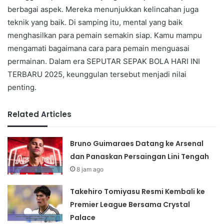
berbagai aspek. Mereka menunjukkan kelincahan juga
teknik yang baik. Di samping itu, mental yang baik
menghasilkan para pemain semakin siap. Kamu mampu
mengamati bagaimana cara para pemain menguasai
permainan. Dalam era SEPUTAR SEPAK BOLA HARI INI
TERBARU 2025, keunggulan tersebut menjadi nilai
penting.
Related Articles
Bruno Guimaraes Datang ke Arsenal
dan Panaskan Persaingan Lini Tengah
8 jam ago
Takehiro Tomiyasu Resmi Kembali ke
Premier League Bersama Crystal
Palace