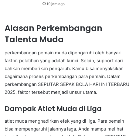
19 jam ago
Alasan Perkembangan
Talenta Muda
perkembangan pemain muda dipengaruhi oleh banyak
faktor. pelatihan yang adalah kunci. Selain, support dari
bahkan memberikan pengaruh. Kamu bisa menyaksikan
bagaimana proses perkembangan para pemain. Dalam
perkembangan SEPUTAR SEPAK BOLA HARI INI TERBARU
2025, faktor tersebut menjadi unsur utama.
Dampak Atlet Muda di Liga
atlet muda menghadirkan efek yang di liga. Para pemain
bisa mempengaruhi jalannya laga. Anda mampu melihat