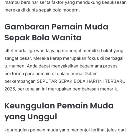
mampu bersinar serta faktor yang mendukung kesuksesan
mereka di dunia sepak bola modern.
Gambaran Pemain Muda
Sepak Bola Wanita
atlet muda liga wanita yang menonjol memiliki bakat yang
sangat besar. Mereka kerap merupakan fokus di berbagai
turnamen. Anda dapat menyaksikan bagaimana proses
performa para pemain di dalam arena. Dalam
perkembangan SEPUTAR SEPAK BOLA HARI INI TERBARU
2025, perkenalan ini merupakan pembahasan menarik.
Keunggulan Pemain Muda
yang Unggul
keunggulan pemain muda yang menonjol terlihat jelas dari