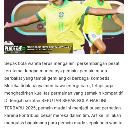
Sepak bola wanita terus mengalami perkembangan pesat,
terutama dengan munculnya pemain-pemain muda
berbakat yang tampil gemilang di berbagai kompetisi.
Mereka tidak hanya membawa energi baru, tetapi juga
menghadirkan kualitas permainan yang semakin kompetitif.
Di tengah sorotan SEPUTAR SEPAK BOLA HARI INI
TERBARU 2025, pemain muda ini menjadi pusat perhatian
karena kontribusi besar mereka dalam tim. Artikel ini akan
mengulas bagaimana para pemain muda sepak bola wanita