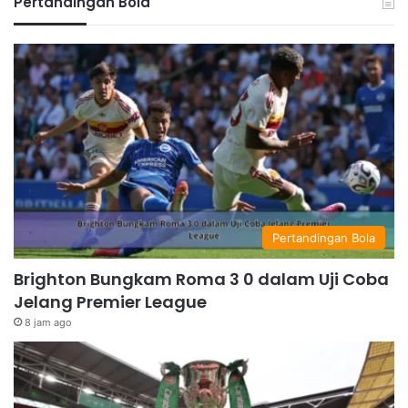
Pertandingan Bola
Pertandingan Bola
Brighton Bungkam Roma 3 0 dalam Uji Coba
Jelang Premier League
8 jam ago