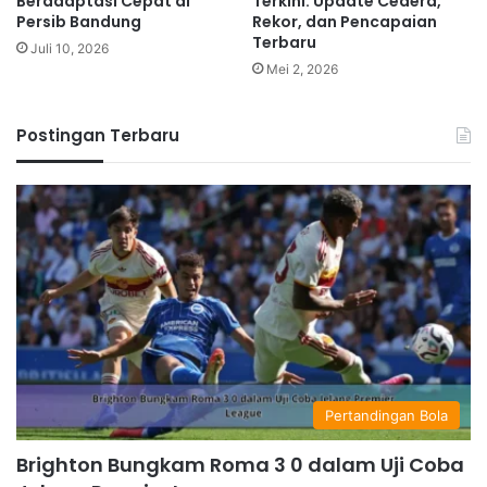
Beradaptasi Cepat di
Terkini: Update Cedera,
Persib Bandung
Rekor, dan Pencapaian
Terbaru
Juli 10, 2026
Mei 2, 2026
Postingan Terbaru
Pertandingan Bola
Brighton Bungkam Roma 3 0 dalam Uji Coba