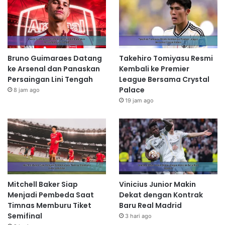
Bruno Guimaraes Datang
Takehiro Tomiyasu Resmi
ke Arsenal dan Panaskan
Kembali ke Premier
Persaingan Lini Tengah
League Bersama Crystal
Palace
8 jam ago
19 jam ago
Mitchell Baker Siap
Vinicius Junior Makin
Menjadi Pembeda Saat
Dekat dengan Kontrak
Timnas Memburu Tiket
Baru Real Madrid
Semifinal
3 hari ago