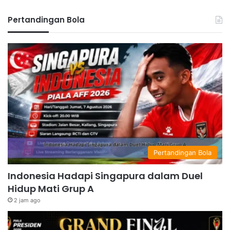
Pertandingan Bola
Pertandingan Bola
Indonesia Hadapi Singapura dalam Duel
Hidup Mati Grup A
2 jam ago