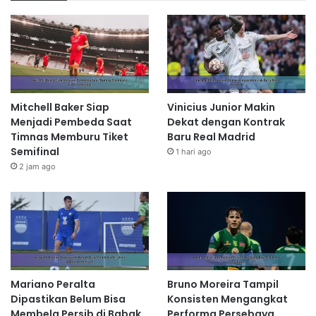
Mitchell Baker Siap
Vinicius Junior Makin
Menjadi Pembeda Saat
Dekat dengan Kontrak
Timnas Memburu Tiket
Baru Real Madrid
Semifinal
1 hari ago
2 jam ago
Mariano Peralta
Bruno Moreira Tampil
Dipastikan Belum Bisa
Konsisten Mengangkat
Membela Persib di Babak
Performa Persebaya