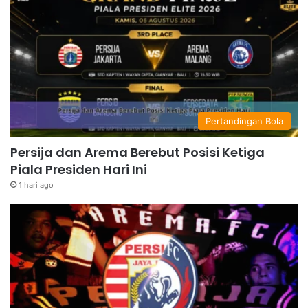
Pertandingan Bola
Persija dan Arema Berebut Posisi Ketiga
Piala Presiden Hari Ini
1 hari ago