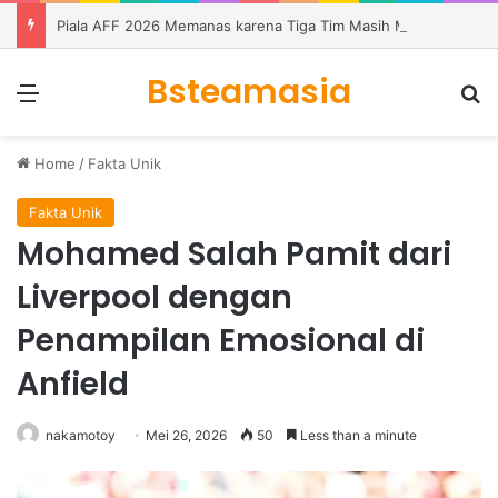
Piala AFF 2026 Memanas karena Tiga Tim Masih Memburu Dua Tiket
Bsteamasia
Menu
S
Home
/
Fakta Unik
Fakta Unik
Mohamed Salah Pamit dari
Liverpool dengan
Penampilan Emosional di
Anfield
nakamotoy
Mei 26, 2026
50
Less than a minute