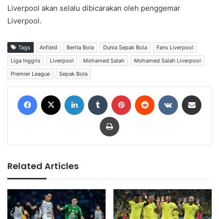
Liverpool akan selalu dibicarakan oleh penggemar
Liverpool.
Tags
Anfield
Berita Bola
Dunia Sepak Bola
Fans Liverpool
Liga Inggris
Liverpool
Mohamed Salah
Mohamed Salah Liverpool
Premier League
Sepak Bola
Facebook
X
LinkedIn
Tumblr
Pinterest
Reddit
VKontakte
Share via Email
Print
Related Articles