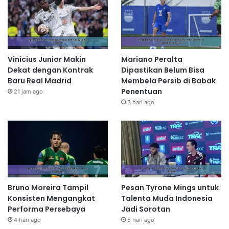
Vinicius Junior Makin
Mariano Peralta
Dekat dengan Kontrak
Dipastikan Belum Bisa
Baru Real Madrid
Membela Persib di Babak
Penentuan
21 jam ago
3 hari ago
Bruno Moreira Tampil
Pesan Tyrone Mings untuk
Konsisten Mengangkat
Talenta Muda Indonesia
Performa Persebaya
Jadi Sorotan
4 hari ago
5 hari ago