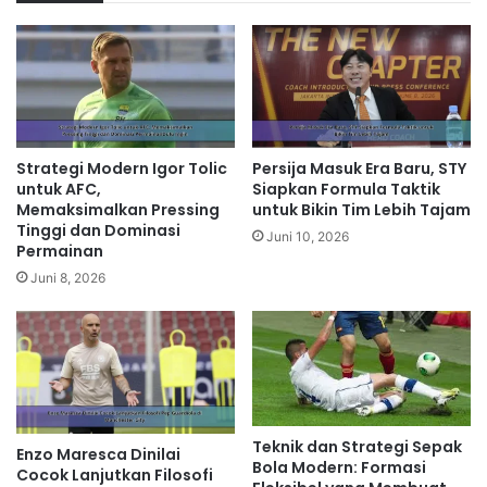
Strategi Modern Igor Tolic
Persija Masuk Era Baru, STY
untuk AFC,
Siapkan Formula Taktik
Memaksimalkan Pressing
untuk Bikin Tim Lebih Tajam
Tinggi dan Dominasi
Juni 10, 2026
Permainan
Juni 8, 2026
Teknik dan Strategi Sepak
Enzo Maresca Dinilai
Bola Modern: Formasi
Cocok Lanjutkan Filosofi