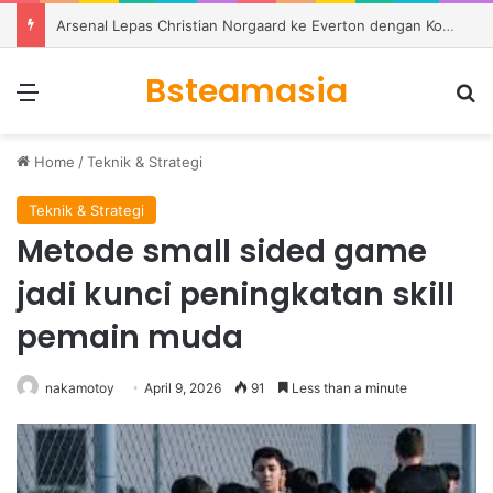
Vinicius Junior Makin Dekat dengan Kontrak Baru Real Madrid
Bsteamasia
Menu
S
Home
/
Teknik & Strategi
Teknik & Strategi
Metode small sided game
jadi kunci peningkatan skill
pemain muda
nakamotoy
April 9, 2026
91
Less than a minute