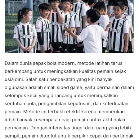
Dalam dunia sepak bola modern, metode latihan terus
berkembang untuk meningkatkan kualitas pemain sejak
usia dini. Salah satu pendekatan yang kini banyak
digunakan adalah small sided game, yaitu permainan dalam
kelompok kecil yang dirancang untuk meningkatkan
sentuhan bola, pengambilan keputusan, dan keterlibatan
pemain. Metode ini terbukti efektif karena memberikan
lebih banyak kesempatan bagi pemain untuk aktif dalam
permainan. Dengan intensitas tinggi dan ruang yang lebih
sempit, pemain dituntut untuk berpikir cepat dan bertindak