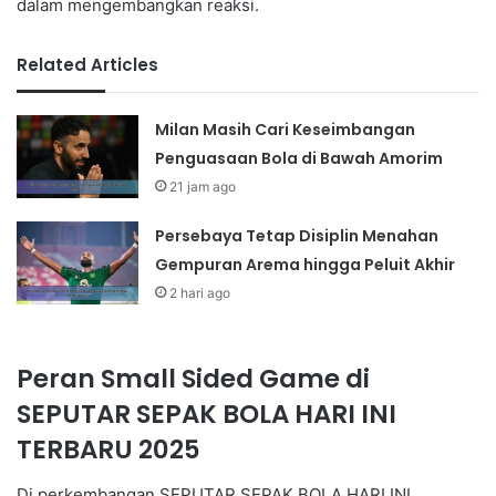
dalam mengembangkan reaksi.
Related Articles
Milan Masih Cari Keseimbangan
Penguasaan Bola di Bawah Amorim
21 jam ago
Persebaya Tetap Disiplin Menahan
Gempuran Arema hingga Peluit Akhir
2 hari ago
Peran Small Sided Game di
SEPUTAR SEPAK BOLA HARI INI
TERBARU 2025
Di perkembangan SEPUTAR SEPAK BOLA HARI INI