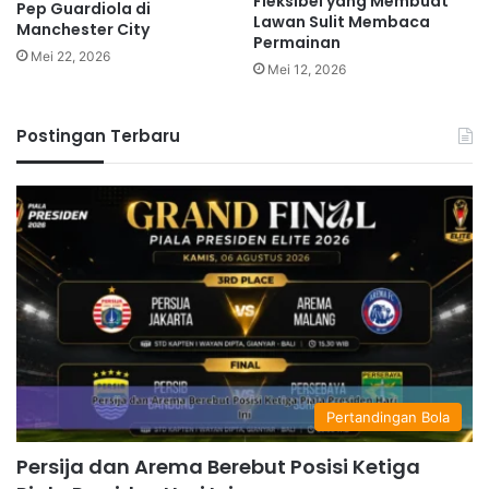
Fleksibel yang Membuat
Pep Guardiola di
Lawan Sulit Membaca
Manchester City
Permainan
Mei 22, 2026
Mei 12, 2026
Postingan Terbaru
Pertandingan Bola
Persija dan Arema Berebut Posisi Ketiga