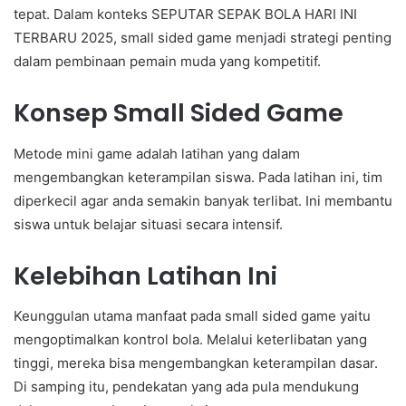
tepat. Dalam konteks SEPUTAR SEPAK BOLA HARI INI
TERBARU 2025, small sided game menjadi strategi penting
dalam pembinaan pemain muda yang kompetitif.
Konsep Small Sided Game
Metode mini game adalah latihan yang dalam
mengembangkan keterampilan siswa. Pada latihan ini, tim
diperkecil agar anda semakin banyak terlibat. Ini membantu
siswa untuk belajar situasi secara intensif.
Kelebihan Latihan Ini
Keunggulan utama manfaat pada small sided game yaitu
mengoptimalkan kontrol bola. Melalui keterlibatan yang
tinggi, mereka bisa mengembangkan keterampilan dasar.
Di samping itu, pendekatan yang ada pula mendukung