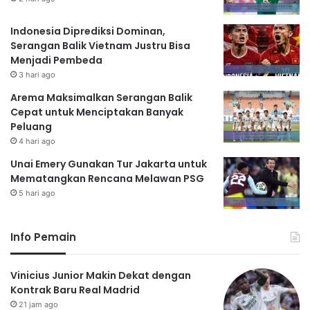
Indonesia Diprediksi Dominan,
Serangan Balik Vietnam Justru Bisa
Menjadi Pembeda
3 hari ago
Arema Maksimalkan Serangan Balik
Cepat untuk Menciptakan Banyak
Peluang
4 hari ago
Unai Emery Gunakan Tur Jakarta untuk
Mematangkan Rencana Melawan PSG
5 hari ago
Info Pemain
Vinicius Junior Makin Dekat dengan
Kontrak Baru Real Madrid
21 jam ago