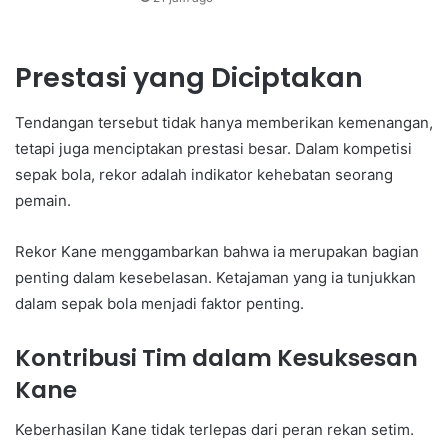
Prestasi yang Diciptakan
Tendangan tersebut tidak hanya memberikan kemenangan,
tetapi juga menciptakan prestasi besar. Dalam kompetisi
sepak bola, rekor adalah indikator kehebatan seorang
pemain.
Rekor Kane menggambarkan bahwa ia merupakan bagian
penting dalam kesebelasan. Ketajaman yang ia tunjukkan
dalam sepak bola menjadi faktor penting.
Kontribusi Tim dalam Kesuksesan
Kane
Keberhasilan Kane tidak terlepas dari peran rekan setim.