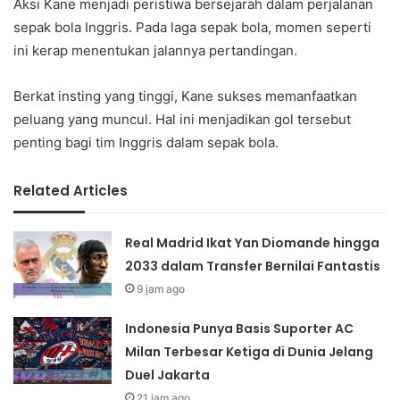
Aksi Kane menjadi peristiwa bersejarah dalam perjalanan
sepak bola Inggris. Pada laga sepak bola, momen seperti
ini kerap menentukan jalannya pertandingan.
Berkat insting yang tinggi, Kane sukses memanfaatkan
peluang yang muncul. Hal ini menjadikan gol tersebut
penting bagi tim Inggris dalam sepak bola.
Related Articles
Real Madrid Ikat Yan Diomande hingga
2033 dalam Transfer Bernilai Fantastis
9 jam ago
Indonesia Punya Basis Suporter AC
Milan Terbesar Ketiga di Dunia Jelang
Duel Jakarta
21 jam ago