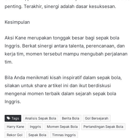
penting. Terakhir, sinergi adalah dasar kesuksesan.
Kesimpulan
Aksi Kane merupakan tonggak besar bagi sepak bola
Inggris. Berkat sinergi antara talenta, perencanaan, dan
kerja tim, momen tersebut mampu mengubah perjalanan
tim.
Bila Anda menikmati kisah inspiratif dalam sepak bola,
silakan untuk share artikel ini dan ikut berdiskusi
mengenai momen terbaik dalam sejarah sepak bola
Inggris.
Tags
Analisis Sepak Bola
Berita Bola
Gol Bersejarah
Harry Kane
Inggris
Momen Sepak Bola
Pertandingan Sepak Bola
Rekor Gol
Sepak Bola
Timnas Inggris