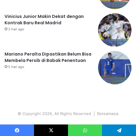
Vinicius Junior Makin Dekat dengan
Kontrak Baru Real Madrid
3 hari ago
Mariano Peralta Dipastikan Belum Bisa
Membela Persib di Babak Penentuan
5 hari ago
© Copyright 2026, All Rights Reserved | Bsteamasia