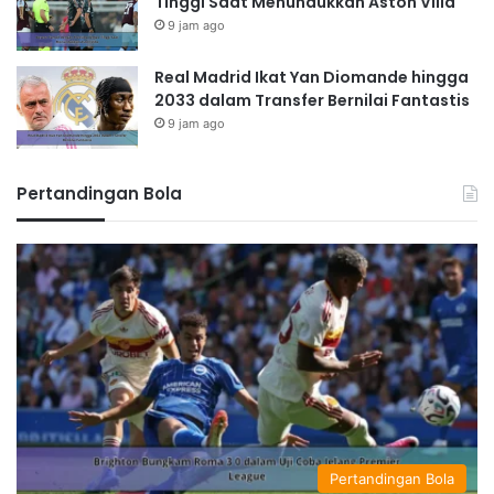
Tinggi Saat Menundukkan Aston Villa
9 jam ago
Real Madrid Ikat Yan Diomande hingga
2033 dalam Transfer Bernilai Fantastis
9 jam ago
Pertandingan Bola
Pertandingan Bola