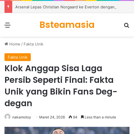
Arsenal Lepas Christian Norgaard ke Everton dengan Kontrak Dua Tahun
Bsteamasia
Menu
S
Home
/
Fakta Unik
Fakta Unik
Klok Anggap Sisa Laga
Persib Seperti Final: Fakta
Unik yang Bikin Fans Deg-
degan
nakamotoy
Maret 24, 2026
94
Less than a minute