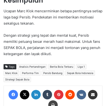
Kesimpulan
Ucapan Marc Klok mencerminkan betapa pentingnya setiap
laga bagi Persib. Pendekatan ini memberikan motivasi
sekaligus tekanan.
Dengan strategi yang tepat dan mental kuat, Persib
memiliki peluang besar meraih hasil maksimal. Untuk fans
SEPAK BOLA, perjalanan ini menjadi tontonan yang penuh
ketegangan dan layak diikuti.
Tags
Analisis Pertandingan
Berita Bola Terbaru
Liga 1
Marc Klok
Performa Tim
Persib Bandung
Sepak Bola Indonesia
Strategi Sepak Bola
Facebook
X
LinkedIn
Tumblr
Pinterest
Reddit
VKontakte
Share via Email
Print