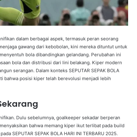
nifikan dalam berbagai aspek, termasuk peran seorang
menjaga gawang dari kebobolan, kini mereka dituntut untuk
ng menyentuh bola dibandingkan gelandang. Perubahan ini
aan bola dan distribusi dari lini belakang. Kiper modern
mbangun serangan. Dalam konteks SEPUTAR SEPAK BOLA
 bahwa posisi kiper telah berevolusi menjadi lebih
a Sekarang
nifikan. Dulu sebelumnya, goalkeeper sekadar berperan
enyaksikan bahwa memang kiper ikut terlibat pada build
ial pada SEPUTAR SEPAK BOLA HARI INI TERBARU 2025.