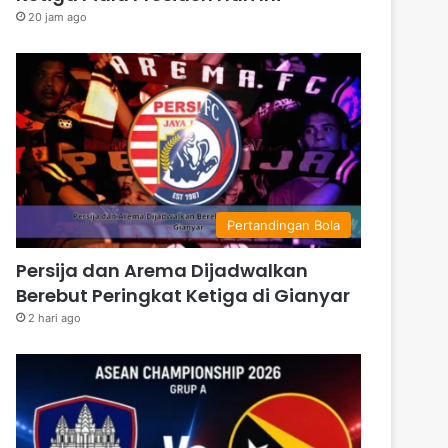
20 jam ago
Pertandingan Bola
Persija dan Arema Dijadwalkan
Berebut Peringkat Ketiga di Gianyar
2 hari ago