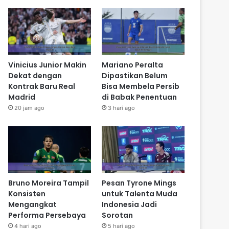
Vinicius Junior Makin
Mariano Peralta
Dekat dengan
Dipastikan Belum
Kontrak Baru Real
Bisa Membela Persib
Madrid
di Babak Penentuan
20 jam ago
3 hari ago
Bruno Moreira Tampil
Pesan Tyrone Mings
Konsisten
untuk Talenta Muda
Mengangkat
Indonesia Jadi
Performa Persebaya
Sorotan
4 hari ago
5 hari ago