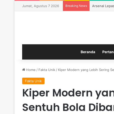
Jumat, Agustus 7 2026
Breaking News
Arsenal Lepa
Beranda
Pertan
Home
/
Fakta Unik
/
Kiper Modern yang Lebih Sering S
Fakta Unik
Kiper Modern yan
Sentuh Bola Dib