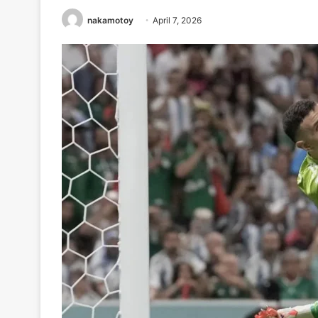
nakamotoy
April 7, 2026