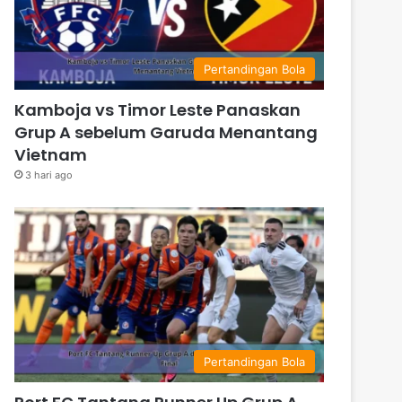
Pertandingan Bola
Kamboja vs Timor Leste Panaskan
Grup A sebelum Garuda Menantang
Vietnam
3 hari ago
Pertandingan Bola