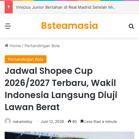
Vinicius Junior Bertahan di Real Madrid Setelah Meneken Kontrak Baru
Bsteamasia
Menu
S
Home
/
Pertandingan Bola
Pertandingan Bola
Jadwal Shopee Cup
2026/2027 Terbaru, Wakil
Indonesia Langsung Diuji
Lawan Berat
nakamotoy
Juni 12, 2026
60
Less than a minute