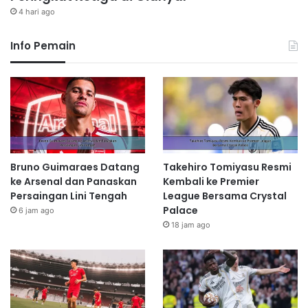
4 hari ago
Info Pemain
Bruno Guimaraes Datang
Takehiro Tomiyasu Resmi
ke Arsenal dan Panaskan
Kembali ke Premier
Persaingan Lini Tengah
League Bersama Crystal
Palace
6 jam ago
18 jam ago