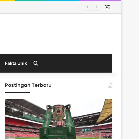
Random Arti
manas
Search for
Fakta Unik
Postingan Terbaru