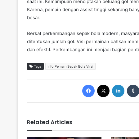
saat ini. Kemampuan menciptakan peluang gol memb
Karena, pemain dengan assist tinggi sekarang ba
besar.
Berkat perkembangan sepak bola modern, masyar
ditentukan jumlah gol. Visi permainan bahkan mem
dan efektif. Perkembangan ini menjadi bagian penti
Tags
Info Pemain Sepak Bola Viral
Facebook
X
LinkedIn
Related Articles