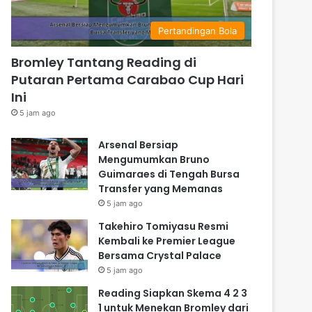
Pertandingan Bola
Bromley Tantang Reading di
Putaran Pertama Carabao Cup Hari
Ini
5 jam ago
Arsenal Bersiap
Mengumumkan Bruno
Guimaraes di Tengah Bursa
Transfer yang Memanas
5 jam ago
Takehiro Tomiyasu Resmi
Kembali ke Premier League
Bersama Crystal Palace
5 jam ago
Reading Siapkan Skema 4 2 3
1 untuk Menekan Bromley dari