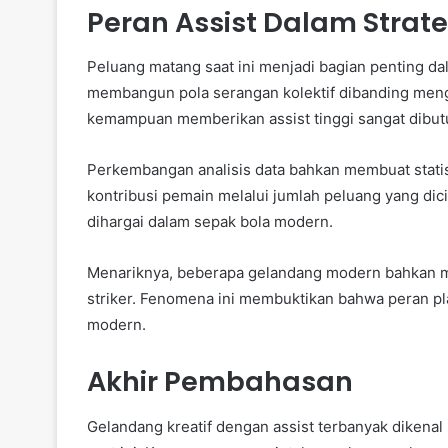
Peran Assist Dalam Strat
Peluang matang saat ini menjadi bagian penting da
membangun pola serangan kolektif dibanding menga
kemampuan memberikan assist tinggi sangat dibut
Perkembangan analisis data bahkan membuat statis
kontribusi pemain melalui jumlah peluang yang dic
dihargai dalam sepak bola modern.
Menariknya, beberapa gelandang modern bahkan memi
striker. Fenomena ini membuktikan bahwa peran p
modern.
Akhir Pembahasan
Gelandang kreatif dengan assist terbanyak dikenal