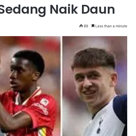
Sedang Naik Daun
89
Less than a minute