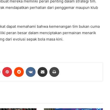
uat mereka memiliki peran penting dalam strategi tim.
nyak mendapatkan perhatian dari penggemar maupun klub
akat dapat memahami bahwa kemenangan tim bukan cuma
iliki peran besar dalam menciptakan permainan menarik
ng dari evolusi sepak bola masa kini.
Tumblr
Pinterest
Reddit
VKontakte
Share via Email
Print