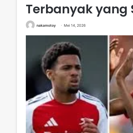
Terbanyak yang 
nakamotoy
Mei 14, 2026