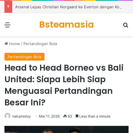
Arsenal Lepas Christian Norgaard ke Everton dengan Kontrak Dua Tahun
Bsteamasia
Menu
S
Home
/
Pertandingan Bola
Pertandingan Bola
Head to Head Borneo vs Bali
United: Siapa Lebih Siap
Menguasai Pertandingan
Besar Ini?
nakamotoy
Mei 11, 2026
83
Less than a minute