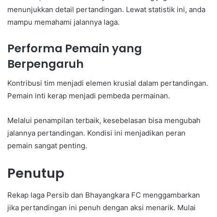
menunjukkan detail pertandingan. Lewat statistik ini, anda
mampu memahami jalannya laga.
Performa Pemain yang
Berpengaruh
Kontribusi tim menjadi elemen krusial dalam pertandingan.
Pemain inti kerap menjadi pembeda permainan.
Melalui penampilan terbaik, kesebelasan bisa mengubah
jalannya pertandingan. Kondisi ini menjadikan peran
pemain sangat penting.
Penutup
Rekap laga Persib dan Bhayangkara FC menggambarkan
jika pertandingan ini penuh dengan aksi menarik. Mulai