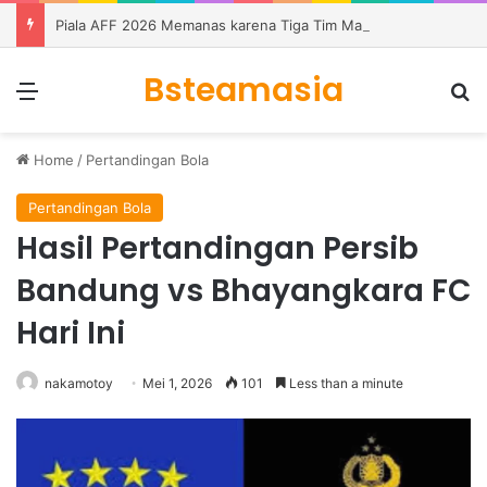
Piala AFF 2026 Memanas karena Tiga Tim Masih Memburu Dua Tiket
Bsteamasia
Menu
S
Home
/
Pertandingan Bola
Pertandingan Bola
Hasil Pertandingan Persib
Bandung vs Bhayangkara FC
Hari Ini
nakamotoy
Mei 1, 2026
101
Less than a minute