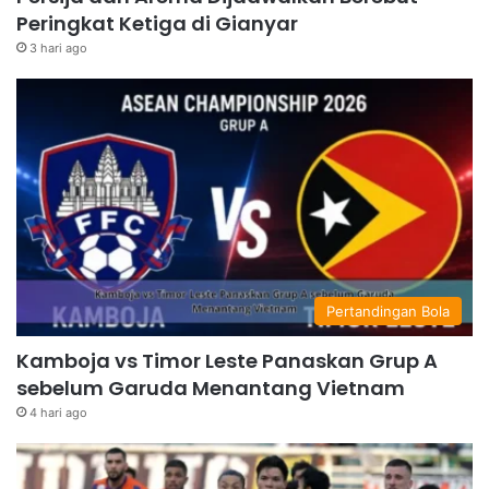
Peringkat Ketiga di Gianyar
3 hari ago
Pertandingan Bola
Kamboja vs Timor Leste Panaskan Grup A
sebelum Garuda Menantang Vietnam
4 hari ago