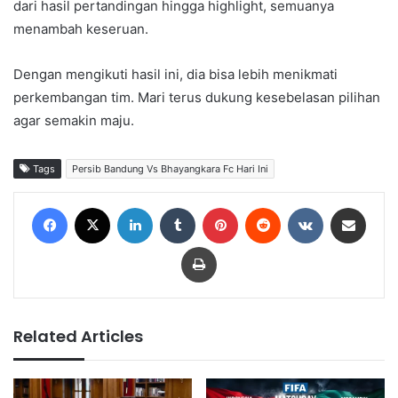
dari hasil pertandingan hingga highlight, semuanya
menambah keseruan.
Dengan mengikuti hasil ini, dia bisa lebih menikmati
perkembangan tim. Mari terus dukung kesebelasan pilihan
agar semakin maju.
Tags
Persib Bandung Vs Bhayangkara Fc Hari Ini
Facebook
X
LinkedIn
Tumblr
Pinterest
Reddit
VKontakte
Share via Email
Print
Related Articles