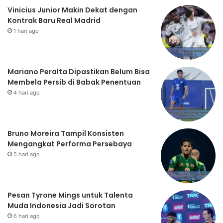
Vinicius Junior Makin Dekat dengan
Kontrak Baru Real Madrid
1 hari ago
Mariano Peralta Dipastikan Belum Bisa
Membela Persib di Babak Penentuan
4 hari ago
Bruno Moreira Tampil Konsisten
Mengangkat Performa Persebaya
5 hari ago
Pesan Tyrone Mings untuk Talenta
Muda Indonesia Jadi Sorotan
6 hari ago