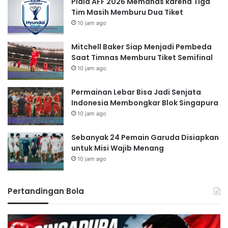
Piala AFF 2026 Memanas karena Tiga
Tim Masih Memburu Dua Tiket
10 jam ago
Mitchell Baker Siap Menjadi Pembeda
Saat Timnas Memburu Tiket Semifinal
10 jam ago
Permainan Lebar Bisa Jadi Senjata
Indonesia Membongkar Blok Singapura
10 jam ago
Sebanyak 24 Pemain Garuda Disiapkan
untuk Misi Wajib Menang
10 jam ago
Pertandingan Bola