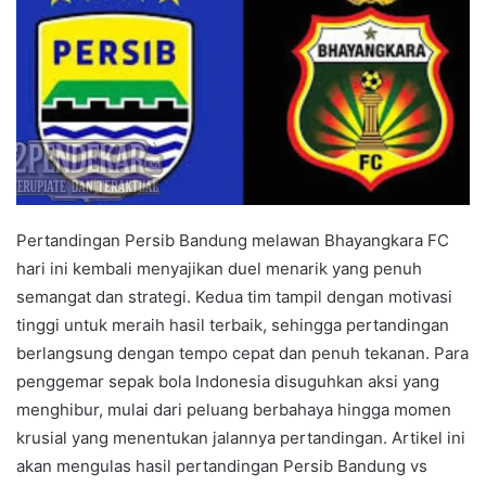
Pertandingan Persib Bandung melawan Bhayangkara FC
hari ini kembali menyajikan duel menarik yang penuh
semangat dan strategi. Kedua tim tampil dengan motivasi
tinggi untuk meraih hasil terbaik, sehingga pertandingan
berlangsung dengan tempo cepat dan penuh tekanan. Para
penggemar sepak bola Indonesia disuguhkan aksi yang
menghibur, mulai dari peluang berbahaya hingga momen
krusial yang menentukan jalannya pertandingan. Artikel ini
akan mengulas hasil pertandingan Persib Bandung vs