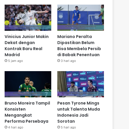
Vinicius Junior Makin
Mariano Peralta
Dekat dengan
Dipastikan Belum
Kontrak Baru Real
Bisa Membela Persib
Madrid
di Babak Penentuan
5 jam ago
3 hari ago
Bruno Moreira Tampil
Pesan Tyrone Mings
Konsisten
untuk Talenta Muda
Mengangkat
Indonesia Jadi
Performa Persebaya
Sorotan
4 hari ago
5 hari ago