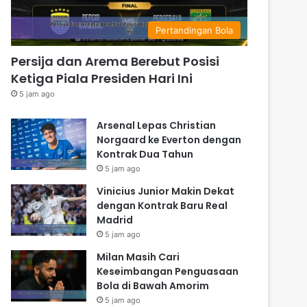
Pertandingan Bola
Persija dan Arema Berebut Posisi
Ketiga Piala Presiden Hari Ini
5 jam ago
Arsenal Lepas Christian
Norgaard ke Everton dengan
Kontrak Dua Tahun
5 jam ago
Vinicius Junior Makin Dekat
dengan Kontrak Baru Real
Madrid
5 jam ago
Milan Masih Cari
Keseimbangan Penguasaan
Bola di Bawah Amorim
5 jam ago