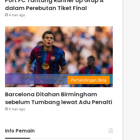
Port FC Tantang Runner Up Grup A
dalam Perebutan Tiket Final
4 hari ago
Pertandingan Bola
Barcelona Ditahan Birmingham
sebelum Tumbang lewat Adu Penalti
5 hari ago
Info Pemain