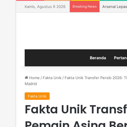
Kamis, Agustus 6 2026
Breaking News
Arsenal Lepas
Beranda
Pertan
Home
/
Fakta Unik
/
Fakta Unik Transfer Persib 2026: T
Madrid
Fakta Unik
Fakta Unik Transf
Pemain Asing Ber