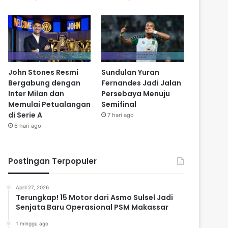
John Stones Resmi
Sundulan Yuran
Bergabung dengan
Fernandes Jadi Jalan
Inter Milan dan
Persebaya Menuju
Memulai Petualangan
Semifinal
di Serie A
7 hari ago
6 hari ago
Postingan Terpopuler
April 27, 2026
Terungkap! 15 Motor dari Asmo Sulsel Jadi
Senjata Baru Operasional PSM Makassar
1 minggu ago