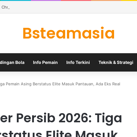
 Christian Norgaard ke Everton dengan Kontrak Dua Tahun
Bsteamasia
dingan Bola
Info Pemain
Info Terkini
Teknik & Strategi
iga Pemain Asing Berstatus Elite Masuk Pantauan, Ada Eks Real
er Persib 2026: Tiga
status Elite Masuk