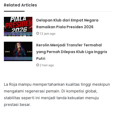
Related Articles
Delapan Klub dari Empat Negara
Ramaikan Piala Presiden 2026
13 jam ago
Kerolin Menjadi Transfer Termahal
yang Pernah Dilepas Klub Liga Inggris
Putri
2 hari ago
La Roja mampu mempertahankan kualitas tinggi meskipun
mengalami regenerasi pemain. Di kompetisi global,
stabilitas seperti ini menjadi tanda kekuatan menuju
prestasi besar.