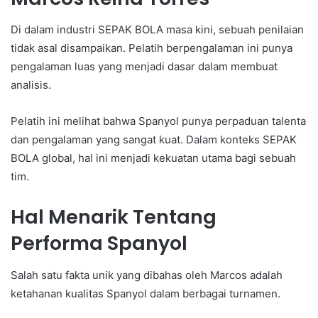
Di dalam industri SEPAK BOLA masa kini, sebuah penilaian
tidak asal disampaikan. Pelatih berpengalaman ini punya
pengalaman luas yang menjadi dasar dalam membuat
analisis.
Pelatih ini melihat bahwa Spanyol punya perpaduan talenta
dan pengalaman yang sangat kuat. Dalam konteks SEPAK
BOLA global, hal ini menjadi kekuatan utama bagi sebuah
tim.
Hal Menarik Tentang
Performa Spanyol
Salah satu fakta unik yang dibahas oleh Marcos adalah
ketahanan kualitas Spanyol dalam berbagai turnamen.