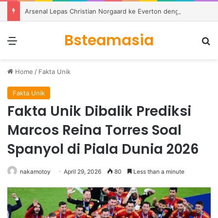
Arsenal Lepas Christian Norgaard ke Everton dengan Kontrak Dua Tahun
Bsteamasia
Menu
S
Home
/
Fakta Unik
Fakta Unik
Fakta Unik Dibalik Prediksi
Marcos Reina Torres Soal
Spanyol di Piala Dunia 2026
nakamotoy
April 29, 2026
80
Less than a minute