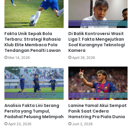
Fakta Unik Sepak Bola
Di Balik Kontroversi Wasit
Terbaru: Strategi Rahasia
Liga 1: Fakta Mengejutkan
Klub Elite Membaca Pola
Soal Kurangnya Teknologi
Tendangan Penalti Lawan
Kamera
Mei 14, 2026
April 26, 2026
Analisis Fakta Lini Serang
Lamine Yamal Akui Sempat
Persita yang Tumpul,
Panik Saat Cedera
Padahal Peluang Melimpah
Hamstring Pra Piala Dunia
April 23, 2026
Juni 2, 2026