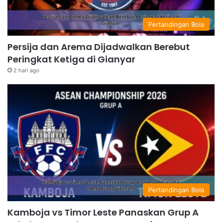
Pertandingan Bola
Persija dan Arema Dijadwalkan Berebut
Peringkat Ketiga di Gianyar
2 hari ago
Pertandingan Bola
Kamboja vs Timor Leste Panaskan Grup A