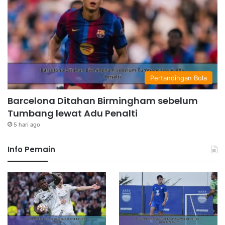
Pertandingan Bola
Barcelona Ditahan Birmingham sebelum
Tumbang lewat Adu Penalti
5 hari ago
Info Pemain