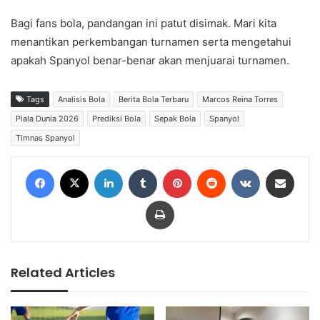
Bagi fans bola, pandangan ini patut disimak. Mari kita
menantikan perkembangan turnamen serta mengetahui
apakah Spanyol benar-benar akan menjuarai turnamen.
Tags
Analisis Bola
Berita Bola Terbaru
Marcos Reina Torres
Piala Dunia 2026
Prediksi Bola
Sepak Bola
Spanyol
Timnas Spanyol
Facebook
X
LinkedIn
Tumblr
Pinterest
Reddit
VKontakte
Share via Email
Print
Related Articles