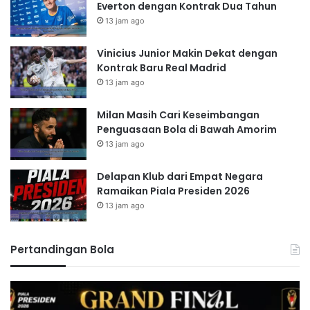
Everton dengan Kontrak Dua Tahun
13 jam ago
Vinicius Junior Makin Dekat dengan
Kontrak Baru Real Madrid
13 jam ago
Milan Masih Cari Keseimbangan
Penguasaan Bola di Bawah Amorim
13 jam ago
Delapan Klub dari Empat Negara
Ramaikan Piala Presiden 2026
13 jam ago
Pertandingan Bola