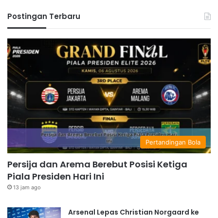
Postingan Terbaru
Pertandingan Bola
Persija dan Arema Berebut Posisi Ketiga
Piala Presiden Hari Ini
13 jam ago
Arsenal Lepas Christian Norgaard ke