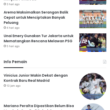
3 hari ago
Arema Maksimalkan Serangan Balik
Cepat untuk Menciptakan Banyak
Peluang
4 hari ago
Unai Emery Gunakan Tur Jakarta untuk
Mematangkan Rencana Melawan PSG
5 hari ago
Info Pemain
Vinicius Junior Makin Dekat dengan
Kontrak Baru Real Madrid
13 jam ago
Mariano Peralta Dipastikan Belum Bisa