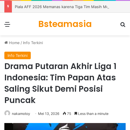
Piala AFF 2026 Memanas karena Tiga Tim Masih Memburu Dua Tiket
Bsteamasia
Menu
S
Home
/
Info Terkini
Info Terkini
Drama Putaran Akhir Liga 1
Indonesia: Tim Papan Atas
Saling Sikut Demi Posisi
Puncak
nakamotoy
Mei 13, 2026
75
Less than a minute