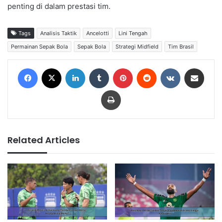
penting di dalam prestasi tim.
Tags
Analisis Taktik
Ancelotti
Lini Tengah
Permainan Sepak Bola
Sepak Bola
Strategi Midfield
Tim Brasil
Facebook
X
LinkedIn
Tumblr
Pinterest
Reddit
VKontakte
Share via Email
Print
Related Articles