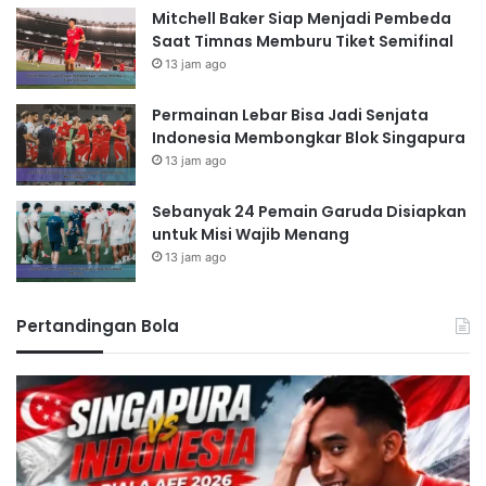
Mitchell Baker Siap Menjadi Pembeda
Saat Timnas Memburu Tiket Semifinal
13 jam ago
Permainan Lebar Bisa Jadi Senjata
Indonesia Membongkar Blok Singapura
13 jam ago
Sebanyak 24 Pemain Garuda Disiapkan
untuk Misi Wajib Menang
13 jam ago
Pertandingan Bola