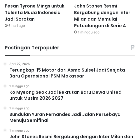
Pesan Tyrone Mings untuk
John Stones Resmi
Talenta Muda Indonesia
Bergabung dengan Inter
Jadi Sorotan
Milan dan Memulai
Petualangan di Serie A
6 hari ago
1 minggu ago
Postingan Terpopuler
April 27, 2026
Terungkap! 15 Motor dari Asmo Sulsel Jadi Senjata
Baru Operasional PSM Makassar
1 minggu ago
Ko Myeong Seok Jadi Rekrutan Baru Dewa United
untuk Musim 2026 2027
1 minggu ago
Sundulan Yuran Fernandes Jadi Jalan Persebaya
Menuju Semifinal
1 minggu ago
John Stones Resmi Bergabung dengan Inter Milan dan