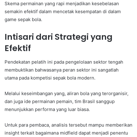
Skema permainan yang rapi menjadikan kesebelasan
semakin efektif dalam mencetak kesempatan di dalam
game sepak bola.
Intisari dari Strategi yang
Efektif
Pendekatan pelatih ini pada pengelolaan sektor tengah
membuktikan bahwasanya peran sektor ini sangatlah
utama pada kompetisi sepak bola modern.
Melalui keseimbangan yang, aliran bola yang terorganisir,
dan juga ide permainan pemain, tim Brasil sanggup
menunjukkan performa yang luar biasa.
Untuk para pembaca, analisis tersebut mampu memberikan
insight terkait bagaimana midfield dapat menjadi penentu