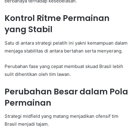
berbahaya terhadap kesebelasan.
Kontrol Ritme Permainan
yang Stabil
Satu di antara strategi pelatih ini yakni kemampuan dalam
menjaga stabilitas di antara bertahan serta menyerang.
Perubahan fase yang cepat membuat skuad Brasil lebih
sulit dihentikan oleh tim lawan.
Perubahan Besar dalam Pola
Permainan
Strategi midfield yang matang menjadikan ofensif tim
Brasil menjadi tajam.