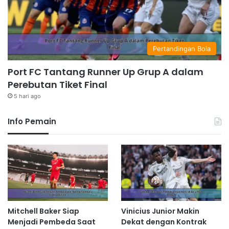
Pertandingan Bola
Port FC Tantang Runner Up Grup A dalam
Perebutan Tiket Final
5 hari ago
Info Pemain
Mitchell Baker Siap
Vinicius Junior Makin
Menjadi Pembeda Saat
Dekat dengan Kontrak