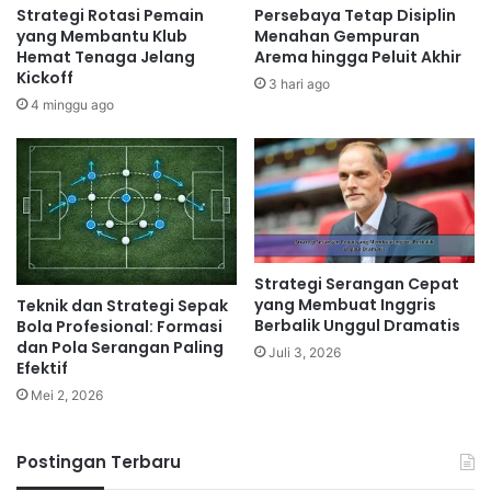
Strategi Rotasi Pemain
Persebaya Tetap Disiplin
yang Membantu Klub
Menahan Gempuran
Hemat Tenaga Jelang
Arema hingga Peluit Akhir
Kickoff
3 hari ago
4 minggu ago
Strategi Serangan Cepat
yang Membuat Inggris
Teknik dan Strategi Sepak
Berbalik Unggul Dramatis
Bola Profesional: Formasi
dan Pola Serangan Paling
Juli 3, 2026
Efektif
Mei 2, 2026
Postingan Terbaru