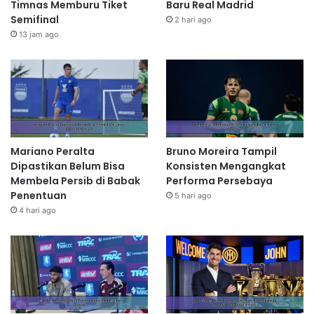
Timnas Memburu Tiket
Baru Real Madrid
Semifinal
2 hari ago
13 jam ago
Mariano Peralta
Bruno Moreira Tampil
Dipastikan Belum Bisa
Konsisten Mengangkat
Membela Persib di Babak
Performa Persebaya
Penentuan
5 hari ago
4 hari ago