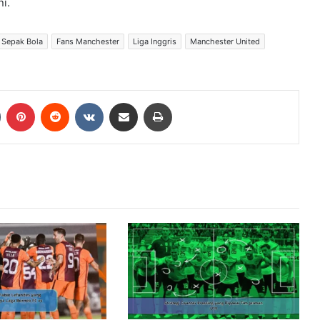
i.
 Sepak Bola
Fans Manchester
Liga Inggris
Manchester United
Tumblr
Pinterest
Reddit
VKontakte
Share via Email
Print