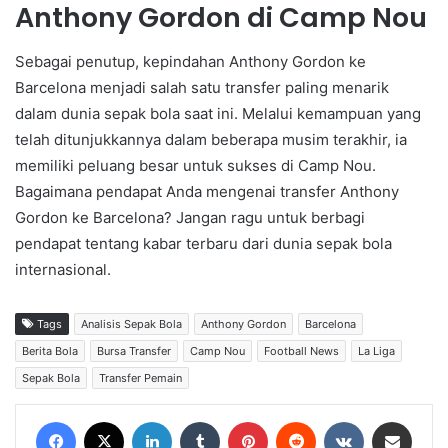
Anthony Gordon di Camp Nou
Sebagai penutup, kepindahan Anthony Gordon ke
Barcelona menjadi salah satu transfer paling menarik
dalam dunia sepak bola saat ini. Melalui kemampuan yang
telah ditunjukkannya dalam beberapa musim terakhir, ia
memiliki peluang besar untuk sukses di Camp Nou.
Bagaimana pendapat Anda mengenai transfer Anthony
Gordon ke Barcelona? Jangan ragu untuk berbagi
pendapat tentang kabar terbaru dari dunia sepak bola
internasional.
Tags
Analisis Sepak Bola
Anthony Gordon
Barcelona
Berita Bola
Bursa Transfer
Camp Nou
Football News
La Liga
Sepak Bola
Transfer Pemain
Facebook
X
LinkedIn
Tumblr
Pinterest
Reddit
VKontakte
Share via Email