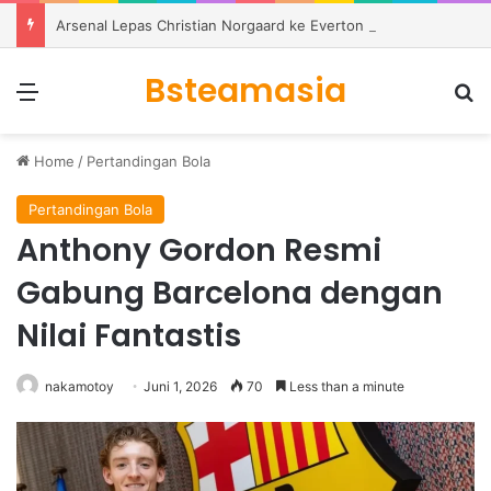
Arsenal Lepas Christian Norgaard ke Everton dengan Kontrak Dua Tahun
Bsteamasia
Menu
S
Home
/
Pertandingan Bola
Pertandingan Bola
Anthony Gordon Resmi
Gabung Barcelona dengan
Nilai Fantastis
nakamotoy
Juni 1, 2026
70
Less than a minute